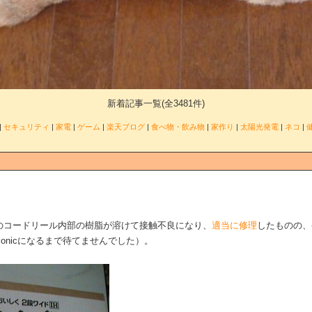
新着記事一覧(全3481件)
|
セキュリティ
|
家電
|
ゲーム
|
楽天ブログ
|
食べ物・飲み物
|
家作り
|
太陽光発電
|
ネコ
|
10のコードリール内部の樹脂が溶けて接触不良になり、
適当に修理
したものの、
nasonicになるまで待てませんでした）。