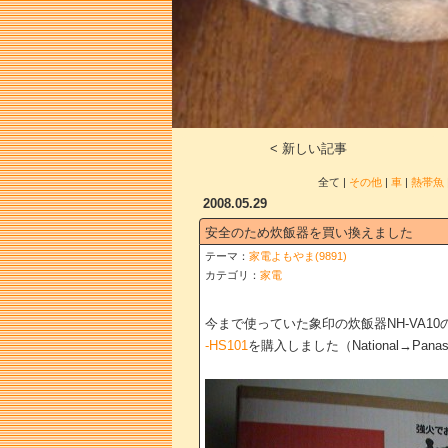
< 新しい記事
全て |
その他
|
車
|
熱帯魚
2008.05.29
安全のため炊飯器を買い換えました
テーマ：
家電よもやま(9891)
カテゴリ：
家電
今まで使っていた象印の炊飯器NH-VA
-HS101
を購入しました（National→Pa