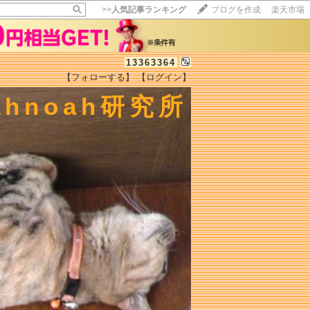
>>
人気記事ランキング
ブログを作成
楽天市場
13363364
【フォローする】
【ログイン】
【毎日開催】
ahnoah研究所
15記事にいいね！で1ポイント
10秒滞在
いいね!
--
/
--