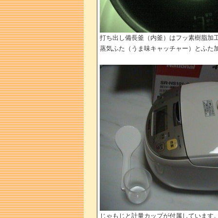
打ち出し備長釜（内釜）はフッ素樹脂加
蒸気ふた（うま味キャッチャー）とふた
じゃもじと計量カップが付属しています