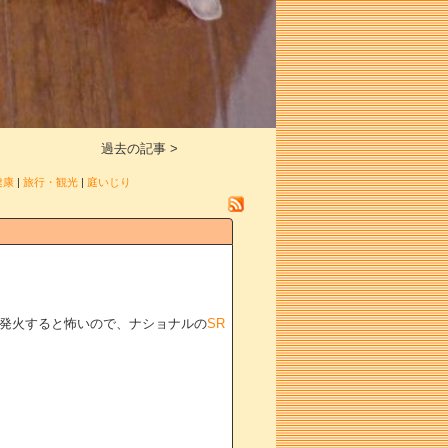
過去の記事 >
健康
|
旅行・観光
|
庭いじり
発火すると怖いので、ナショナルの
SR