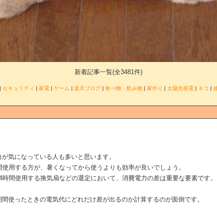
新着記事一覧(全3481件)
|
セキュリティ
|
家電
|
ゲーム
|
楽天ブログ
|
食べ物・飲み物
|
家作り
|
太陽光発電
|
ネコ
|
力が気になっている人も多いと思います。
間使用する方が、暑くなってから使うよりも効率が良いでしょう。
4時間使用する換気扇などの選定において、消費電力の差は重要な要素です。
期間使ったときの電気代にどれだけ差が出るのか計算するのが面倒です。