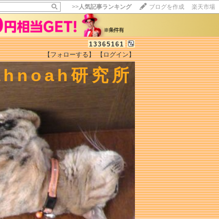
>>
人気記事ランキング
ブログを作成
楽天市場
13365161
【フォローする】
【ログイン】
【毎日開催】
ahnoah研究所
15記事にいいね！で1ポイント
10秒滞在
いいね!
--
/
--