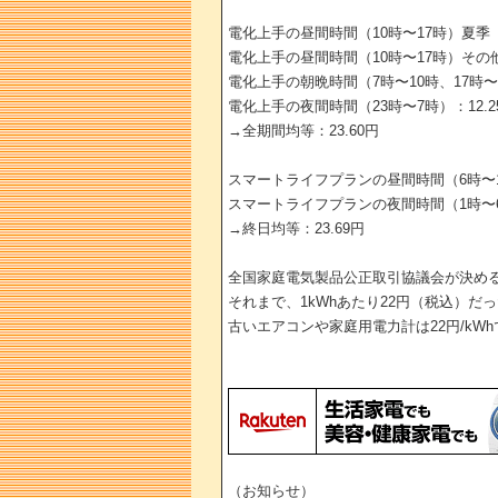
電化上手の昼間時間（10時〜17時）夏季（7
電化上手の昼間時間（10時〜17時）その他季
電化上手の朝晩時間（7時〜10時、17時〜2
電化上手の夜間時間（23時〜7時）：12.2
→全期間均等：23.60円
スマートライフプランの昼間時間（6時〜1時
スマートライフプランの夜間時間（1時〜6時
→終日均等：23.69円
全国家庭電気製品公正取引協議会が決める
それまで、1kWhあたり22円（税込）だ
古いエアコンや家庭用電力計は22円/kW
（お知らせ）