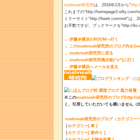
noahnoah研究所
は、2016年2月から"
http:
これまでの"http://homepage3.nifty
ミラーサイト"http://freett.com/nnl
お手数ですが、ブックマークを"http://ito.o
→ 伊藤＠横浜のROOMへ行く
→ このnoahnoah研究所のブログ内をGo
→ noahnoah研究所に戻る
→ noahnoah研究所掲示板(^o^)に行く
→ 伊藤＠横浜へメールを送る
※この
noahnoah研究所のブログ(http://plaza
く、引用していただいても構いません（
noahnoah研究所のブログ（カテゴリー
├
カテゴリー[ 車 ]
├
カテゴリー[ 家作り ]
├
カテゴリー[ 太陽光発電 ]