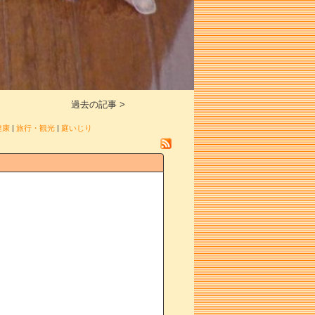
過去の記事 >
健康
|
旅行・観光
|
庭いじり