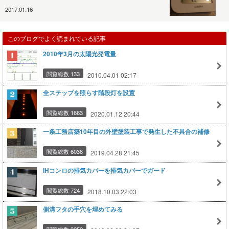
2017.01.16
このブログでよく読まれている記事
2010年3月の太陽光発電量
閲覧総数 133
2010.04.01 02:17
全ステップを照らす階段灯を設置
閲覧総数 1663
2020.01.12 20:44
一条工務店築10年目の外壁塗装工事で発生した不具合の補修
閲覧総数 6036
2019.04.28 21:45
IHコンロの排気カバーを排気カバーでガード
閲覧総数 724
2018.10.03 22:03
側溝フタの手穴を埋めてみる
閲覧総数 3252