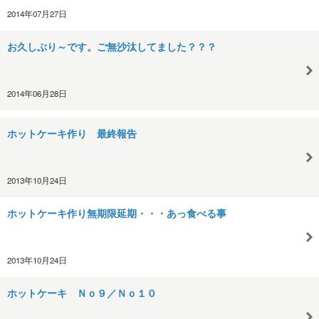
2014年07月27日
お久しぶり～です。ご無沙汰してました？？？
2014年06月28日
ホットケーキ作り 最終報告
2013年10月24日
ホットケーキ作り無期限延期・・・あっ食べる事
2013年10月24日
ホットケーキ Ｎｏ９／Ｎｏ１０