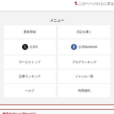
このページの上に戻る
メニュー
新規登録
日記を書く
公式X
公式facebook
サービストップ
ブログランキング
記事ランキング
ジャンル一覧
ヘルプ
利用規約
楽天のグループサービス