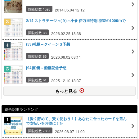
閲覧総数 1525
2014.05.04 12:12
2/14 ストラテージュ(９)～小倉 伊万里特別 待望の1000ⅿで
閲覧総数 33
2026.02.25 18:38
(53)札幌～クイーンＳ予想
閲覧総数 85
2026.08.02 08:11
[94]船橋～船橋記念予想
閲覧総数 61
2025.12.10 18:37
もっと見る
総合記事ランキング
【賢く貯めて、賢く使おう！】あなたに合ったカードを選ん
で支払いをお得に！✨
閲覧総数 7867
2026.08.07 11:00