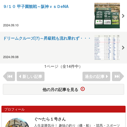
９/１０ 甲子園観戦～阪神ｖｓＤeNA
2024.09.10
ドリームクルーズ(7)～昇級戦も流れ乗れず・・・
2024.09.08
1ページ（全14件中）
新しい記事
過去の記事
他の月の記事を見る
プロフィール
ぐ〜たら１号さん
人生楽勝気分！ 趣味の釣り（磯・船）・競馬・スポーツ