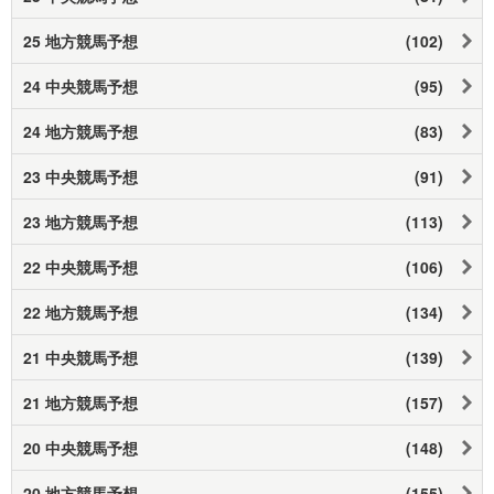
25 地方競馬予想
(102)
24 中央競馬予想
(95)
24 地方競馬予想
(83)
23 中央競馬予想
(91)
23 地方競馬予想
(113)
22 中央競馬予想
(106)
22 地方競馬予想
(134)
21 中央競馬予想
(139)
21 地方競馬予想
(157)
20 中央競馬予想
(148)
20 地方競馬予想
(155)