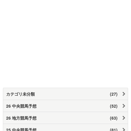
カテゴリ未分類
(27)
26 中央競馬予想
(52)
26 地方競馬予想
(63)
25 中央競馬予想
(81)