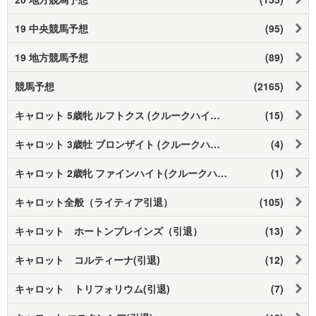
19 中央競馬予想
(95)
19 地方競馬予想
(89)
競馬予想
(2165)
キャロット 5歳牝 ルフトクス (クルークハイト２１)
(15)
キャロット 3歳牡 ブロンザイト (クルークハイト２３)
(4)
キャロット 2歳牝 ファインハイト(クルークハイト24)
(1)
キャロット全般（ライティア引退）
(105)
キャロット ホートンプレインズ（引退）
(13)
キャロット コルティーナ(引退)
(12)
キャロット トリフォリウム(引退)
(7)