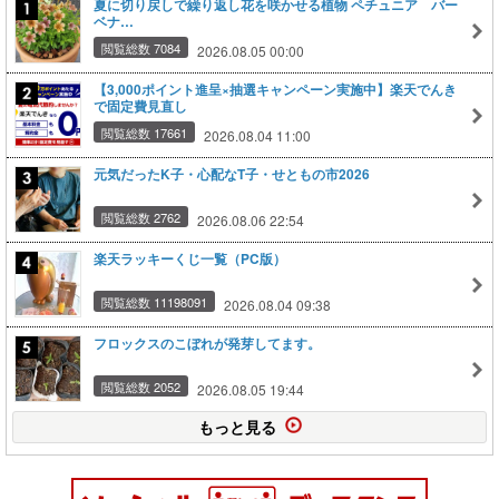
夏に切り戻しで繰り返し花を咲かせる植物 ペチュニア バー
ベナ…
閲覧総数 7084
2026.08.05 00:00
【3,000ポイント進呈×抽選キャンペーン実施中】楽天でんき
で固定費見直し
閲覧総数 17661
2026.08.04 11:00
元気だったK子・心配なT子・せともの市2026
閲覧総数 2762
2026.08.06 22:54
楽天ラッキーくじ一覧（PC版）
閲覧総数 11198091
2026.08.04 09:38
フロックスのこぼれが発芽してます。
閲覧総数 2052
2026.08.05 19:44
もっと見る