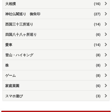
大相撲
(16)
神社仏閣巡り 御朱印
(27)
西国三十三所巡り
(14)
四国八十八ヶ所巡り
(6)
愛車
(14)
登山・ハイキング
(8)
株
(8)
ゲーム
(8)
家庭菜園
(6)
スマホ遊び
(3)