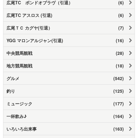
広尾TC ボンドオブラヴ（引退）
(6)
広尾TC アスロス (引退)
(6)
広尾ＴＣ カグヤ(引退）
(7)
YGG マロンアルジャン(引退)
(16)
中央競馬観戦
(28)
地方競馬観戦
(18)
グルメ
(542)
釣り
(125)
ミュージック
(177)
一杯飲み♪
(164)
いろいろ出来事
(163)