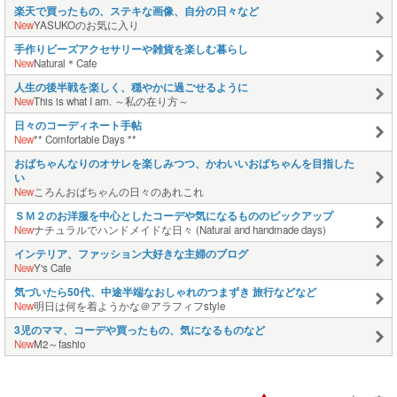
楽天で買ったもの、ステキな画像、自分の日々など
New
YASUKOのお気に入り
手作りビーズアクセサリーや雑貨を楽しむ暮らし
New
Natural＊Cafe
人生の後半戦を楽しく、穏やかに過ごせるように
New
This is what I am. ～私の在り方～
日々のコーディネート手帖
New
** Comfortable Days **
おばちゃんなりのオサレを楽しみつつ、かわいいおばちゃんを目指した
い
New
ころんおばちゃんの日々のあれこれ
ＳＭ２のお洋服を中心としたコーデや気になるもののピックアップ
New
ナチュラルでハンドメイドな日々 (Natural and handmade days)
インテリア、ファッション大好きな主婦のブログ
New
Y's Cafe
気づいたら50代、中途半端なおしゃれのつまずき 旅行などなど
New
明日は何を着ようかな＠アラフィフstyle
3児のママ、コーデや買ったもの、気になるものなど
New
M2～fashio