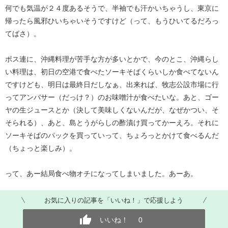
何でも気温が２４度あるそうで、半袖でも汗かいちゃうし、東京に
帰ったら風邪ひいちゃいそうですけど（って、もうひいてるだろっ
てばさ）。
ボス連に、沖縄料理が苦手な方が多いとかで、今のとこ、沖縄らし
い料理は、初日の空港で食べたソーキそばくらいしか食べてないん
ですけども、明日は最終日だしなぁ、出来れば、牧志公設市場に行
ってアンバサー（だっけ？）のお味噌汁が食べたいな。あと、ゴー
ヤの生ジュースとか（決して美味しくないんだが、なぜかつい、そ
そられる）、あと、島とうがらしの酢漬け買ってかーえろ。それに
ソーキそばのパックを買っていって、ちょろっとかけて食べるんだ
（ちょっと楽しみ）。
って、あー結局食べ物オチになってしまいました。あーあ。
お気に入りの記事を「いいね！」で応援しよう
いいね！
0