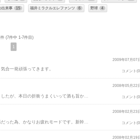
の出来事
15
福井ミラクルエレファンツ
6
野球
4
件 (7件中 1-7件目)
1
2009年07月07
、気合一発頑張ってきます。
コメント(0
2008年05月22
今日は泊まりで千葉に出張に来てます。結構飲みましたが、本日の折衝うまくいって酒も旨かったです。
コメント(0
2008年02月23
昨日は東京出張でした。今週は日～金まで毎日出張だった為、かなりお疲れモードです。新幹線車内からの富士山！綺麗に見えました。冬の富士山やっぱいいもんです。研修も無事終わり、帰りの始発まで時間あるという事で、中華屋で１杯やって余裕ぶっこいてました。５分前にホームへ・・・。『なんだ、もう新幹線きてんじゃん！』よくみるとのぞみ号・・・。切符みるとひかり号の印字が・・・。反対のホームにひかりが待機してます。『ひょえ～』時計は３分前・・・。慌ててホーム階段を駆け下り、ホームへ上がると別のホームへ残り１分・・・。また、階段を駆け下り、全力ダッシュで駆け上がり、ひかり号へ駆け込み乗車飛び乗った瞬間、扉がプシューって・・・。紹興酒、ビールのキモチ良い酔いが、この一件で一気に気持ち悪い酔いに・・・。『何事も余裕をもって行動しましょう』と教訓付けられた１日となりました
コメント(0
2008年02月19