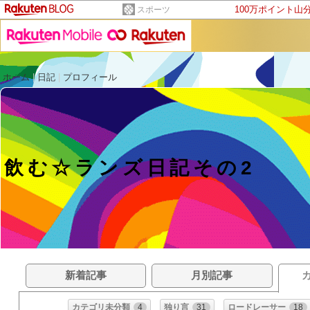
100万ポイント山
スポーツ
ホーム
|
日記
|
プロフィール
飲む☆ランズ日記その2
新着記事
月別記事
カテゴリ未分類
4
独り言
31
ロードレーサー
18