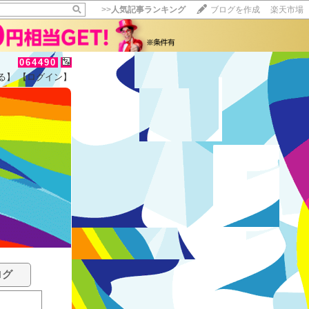
>>
人気記事ランキング
ブログを作成
楽天市場
064490
る】
【ログイン】
ログ