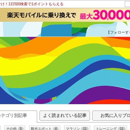
分け！1日5回検索で1ポイントもらえる
【フォローす
カテゴリ別記事
よく読まれている記事
お気に入りブ
その他
5
観光スポット
4
マラソン
11
トレーニング
11