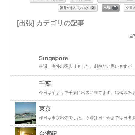
福井のおいしい水
2
出張
7
今日
[出張] カテゴリの記事
全7
Singapore
来週、海外出張入りました。劇熱だと思いますが
千葉
東京
台湾記