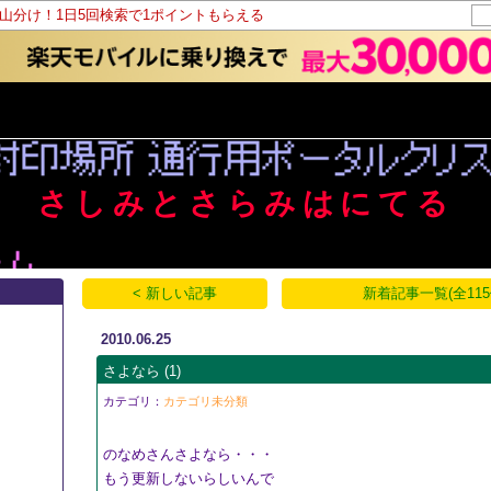
ト山分け！1日5回検索で1ポイントもらえる
さしみとさらみはにてる
< 新しい記事
新着記事一覧(全115
2010.06.25
さよなら
(1)
カテゴリ：
カテゴリ未分類
のなめさんさよなら・・・
もう更新しないらしいんで