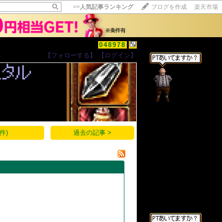
>>
人気記事ランキング
ブログを作成
楽天市場
048978
【フォローする】
【ログイン】
【毎日開催】
15記事にいいね！で1ポイント
10秒滞在
いいね!
--
/
--
件)
過去の記事 >