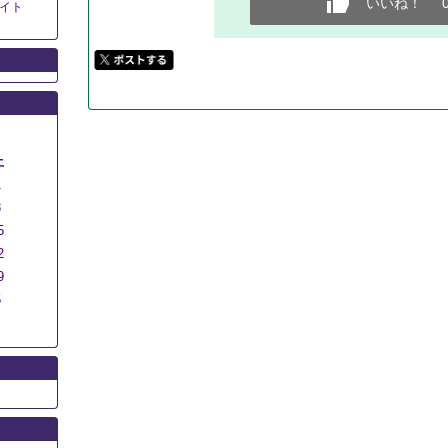
いいね！
イト
土
1
8
5
2
9
5