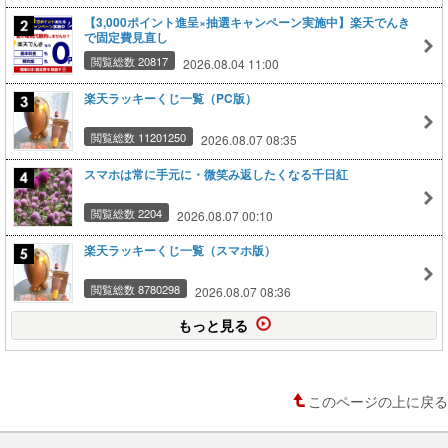
【3,000ポイント進呈×抽選キャンペーン実施中】楽天でんき
で固定費見直し
閲覧総数 20817
2026.08.04 11:00
楽天ラッキーくじ一覧（PC版）
閲覧総数 11201250
2026.08.07 08:35
スマホは常に手元に・微笑み返したくなる千日紅
閲覧総数 2204
2026.08.07 00:10
楽天ラッキーくじ一覧（スマホ版）
閲覧総数 8780298
2026.08.07 08:36
もっと見る
このページの上に戻る