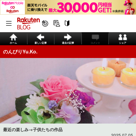
ホーム
新しい記事
過去の記事
コメント
シェア
のんびりYu.Ko.
最近の楽しみ→子供たちの作品
2025.07.05