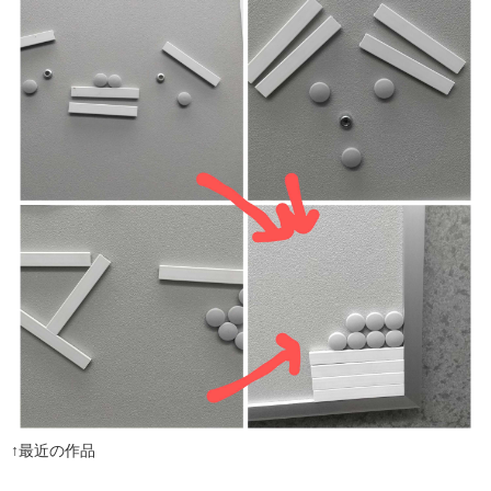
↑最近の作品