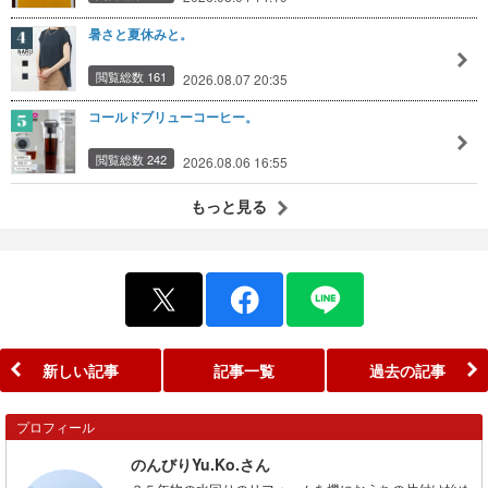
暑さと夏休みと。
閲覧総数 161
2026.08.07 20:35
コールドブリューコーヒー。
閲覧総数 242
2026.08.06 16:55
もっと見る
新しい記事
記事一覧
過去の記事
プロフィール
のんびりYu.Ko.さん