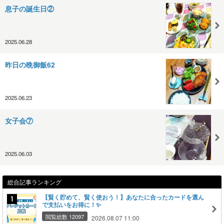
息子の誕生日②
2025.06.28
昨日の晩御飯62
2025.06.23
女子会⑦
2025.06.03
総合記事ランキング
【賢く貯めて、賢く使おう！】あなたに合ったカードを選ん
で支払いをお得に！✨
閲覧総数 12097
2026.08.07 11:00