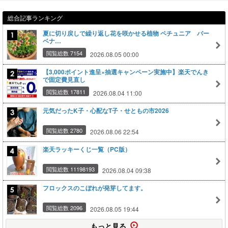
総合記事ランキング
夏に切り戻しで繰り返し花を咲かせる植物 ペチュニア バー
ベナ…
閲覧総数 7154
2026.08.05 00:00
【3,000ポイント進呈×抽選キャンペーン実施中】楽天でんき
で固定費見直し
閲覧総数 17811
2026.08.04 11:00
元気だったK子・心配なT子・せともの市2026
閲覧総数 2780
2026.08.06 22:54
楽天ラッキーくじ一覧（PC版）
閲覧総数 11198193
2026.08.04 09:38
フロックスのこぼれが発芽してます。
閲覧総数 2096
2026.08.05 19:44
もっと見る