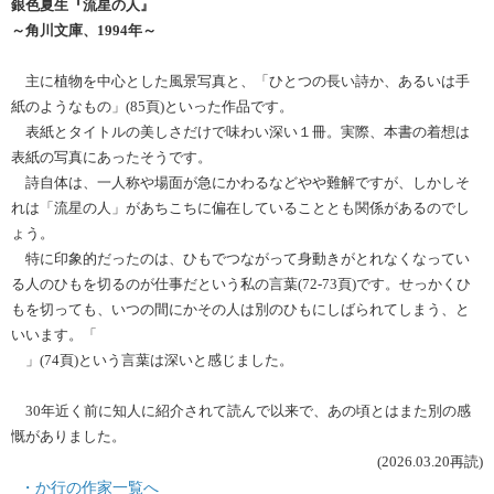
銀色夏生『流星の人』
～角川文庫、
1994
年～
主に植物を中心とした風景写真と、「ひとつの長い詩か、あるいは手
紙のようなもの」
(85
頁
)
といった作品です。
表紙とタイトルの美しさだけで味わい深い１冊。実際、本書の着想は
表紙の写真にあったそうです。
詩自体は、一人称や場面が急にかわるなどやや難解ですが、しかしそ
れは「流星の人」があちこちに偏在していることとも関係があるのでし
ょう。
特に印象的だったのは、ひもでつながって身動きがとれなくなってい
る人のひもを切るのが仕事だという私の言葉
(72-73
頁
)
です。せっかくひ
もを切っても、いつの間にかその人は別のひもにしばられてしまう、と
いいます。「
認識と選択と納得がいかないと人は変われないものなのよ
ね
」
(74
頁
)
という言葉は深いと感じました。
30
年近く前に知人に紹介されて読んで以来で、あの頃とはまた別の感
慨がありました。
(2026.03.20
再読
)
​
・か行の作家一覧へ