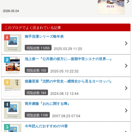
2026.05.04
このブログでよく読まれている記事
御手洗潔シリーズ略年表
閲覧総数 11255
2025.03.29 11:20
池上俊一『公共善の彼方に―後期中世シエナの世界―』
閲覧総数 103
2020.05.10 22:32
後藤里菜『沈黙の中世史―感情史から見るヨーロッパ』
閲覧総数 164
2024.08.12 12:44
筒井康隆『おれに関する噂』
閲覧総数 1109
2007.08.23 07:04
今年読んだおすすめの10冊