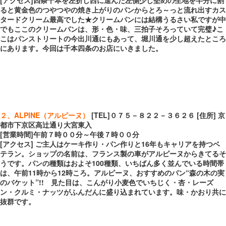
ると黄金色のつやつやの焼き上がりのパンからとろ～っと流れ出すカス
タードクリーム最高でした★クリームパンには結構うるさい私ですが中
でもここのクリームパンは、形・色・味、三拍子そろっていて完璧♪こ
こはパンストリートの今出川通にもあって、堀川通を少し超えたところ
にあります。今回は千本四条のお店にいきました。
２、ALPINE（アルピーヌ）
[TEL]０７５－８２２－３６２６ [住所] 京
都市下京区高辻通り大宮東入
[営業時間]午前７時００分～午後７時００分
[アクセス] ご主人はケーキ作り・パン作りと16年もキャリアを持つベ
テラン。ショップの名前は、フランス製の車がアルピーヌからきてるそ
うです。パンの種類はおよそ100種類、いちばん多く並んでいる時間帯
は、午前11時から12時ころ。アルピーヌ、おすすめのパン“森の木の実
のバケット”!! 見た目は、こんがり小麦色でいちじく・杏・レーズ
ン・クルミ・ナッツがふんだんに盛り込まれています。味・かおり共に
抜群です。