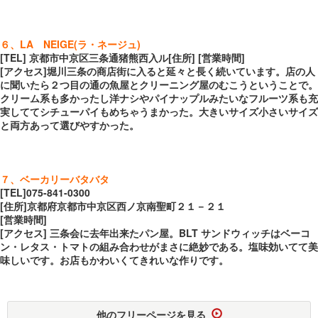
６、LA NEIGE(ラ・ネージュ)
[TEL] 京都市中京区三条通猪熊西入ル[住所] [営業時間]
[アクセス]堀川三条の商店街に入ると延々と長く続いています。店の人
に聞いたら２つ目の通の魚屋とクリーニング屋のむこうということで。
クリーム系も多かったし洋ナシやパイナップルみたいなフルーツ系も充
実しててシチューパイもめちゃうまかった。大きいサイズ小さいサイズ
と両方あって選びやすかった。
７、ベーカリーバタバタ
[TEL]075-841-0300
[住所]京都府京都市中京区西ノ京南聖町２１－２１
[営業時間]
[アクセス] 三条会に去年出来たパン屋。BLT サンドウィッチはベーコ
ン・レタス・トマトの組み合わせがまさに絶妙である。塩味効いてて美
味しいです。お店もかわいくてきれいな作りです。
他のフリーページを見る