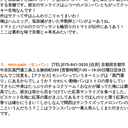
する老舗です。彼女のサンライスはふつーのメロンパンとちがってクッ
キー生地なんです！
外はサクって中はふんわりこりゃうまいわ！
俺はハムエッグ。塩加減がきいた半熟卵とパンがよーあうね。
トマトとバジルのクロワッサンも輪切りのトマトが以外にあうあう！
ここは素朴な味で京都じゃ有名みたいです。
５、mon-pain（モンパン）
[TEL]075-841-3535 [住所] 京都府京都市
中京区黒門通三条上る御供町289 [営業時間]7:00～19:00日曜日定休日
なんでご注意を。[アクセス] モンパンっていうネーミングは「黒門通
り」にあるからでしょうか？ かわいい動物パンはトトロの形をしてい
てさらに中身はたっぷりのチョコクリーム！おなかが減ってた俺には最
高でした。彼女は前から目をつけていた紅茶サンライズを食べました。
ビスケット生地に紅茶の葉がまぶしてあるそうでほんのりと漂う紅茶の
香りは確かにうまい！しかしなんで関西はサンライズってメロンパンの
こというんだろう？ここはフランスパンが一番人気らしくまた行きたい
です。