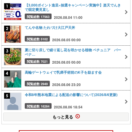
【3,000ポイント進呈×抽選キャンペーン実施中】楽天でんき
で固定費見直し
閲覧総数 17563
2026.08.04 11:00
てんや名物 たれづけ大江戸天丼
閲覧総数 5102
2026.08.05 00:00
夏に切り戻しで繰り返し花を咲かせる植物 ペチュニア バー
ベナ…
閲覧総数 7021
2026.08.05 00:00
高輪ゲートウェイで乳癌手術前のK子を励ます会
閲覧総数 2949
2026.08.06 23:20
令和8年熊本地震による配送の影響について(2026/8/6更新)
閲覧総数 18284
2026.08.06 18:54
もっと見る