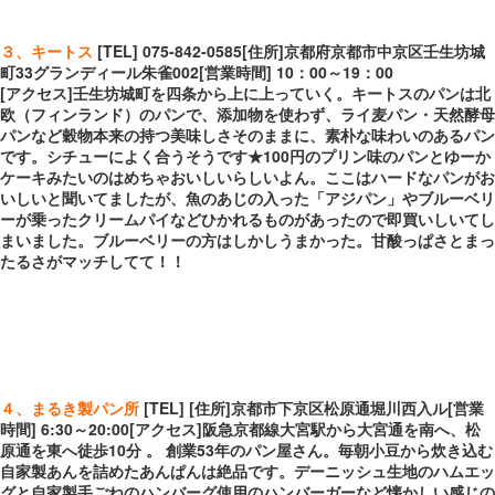
３、キートス
[TEL] 075-842-0585[住所]京都府京都市中京区壬生坊城
町33グランディール朱雀002[営業時間] 10：00～19：00
[アクセス]壬生坊城町を四条から上に上っていく。キートスのパンは北
欧（フィンランド）のパンで、添加物を使わず、ライ麦パン・天然酵母
パンなど穀物本来の持つ美味しさそのままに、素朴な味わいのあるパン
です。シチューによく合うそうです★100円のプリン味のパンとゆーか
ケーキみたいのはめちゃおいしいらしいよん。ここはハードなパンがお
いしいと聞いてましたが、魚のあじの入った「アジパン」やブルーベリ
ーが乗ったクリームパイなどひかれるものがあったので即買いしいてし
まいました。ブルーベリーの方はしかしうまかった。甘酸っぱさとまっ
たるさがマッチしてて！！
４、まるき製パン所
[TEL] [住所]京都市下京区松原通堀川西入ル[営業
時間] 6:30～20:00[アクセス]阪急京都線大宮駅から大宮通を南へ、松
原通を東へ徒歩10分 。 創業53年のパン屋さん。毎朝小豆から炊き込む
自家製あんを詰めたあんぱんは絶品です。デーニッシュ生地のハムエッ
グと自家製手ごねのハンバーグ使用のハンバーガーなど懐かしい感じの