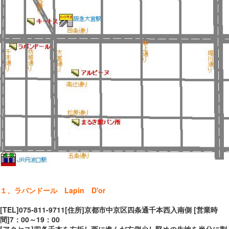
１、ラパンドール Lapin D'or
[TEL]075-811-9711[住所]京都市中京区四条通千本西入南側 [営業時
間]7：00～19：00
[アクセス]四条千本を左折し西に進んだ左側少し堅めの生地を半分に割