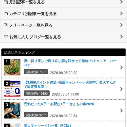
月別記事一覧を見る
カテゴリ別記事一覧を見る
フリーページ一覧を見る
お気に入りブログ一覧を見る
総合記事ランキング
夏に切り戻しで繰り返し花を咲かせる植物 ペチュニア バー
ベナ…
閲覧総数 7551
2026.08.05 00:00
【3,000ポイント進呈×抽選キャンペーン実施中】楽天でんき
で固定費見直し
閲覧総数 19580
2026.08.04 11:00
元気だったK子・心配なT子・せともの市2026
閲覧総数 3257
2026.08.06 22:54
楽天ラッキーくじ一覧（PC版）