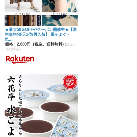
★最大50％OFFやクーポン開催中★【送
料無料/楽天1位/再入荷】 風そよぐ・
気...
価格：2,800円（税込、送料無料)
(
2025/
7/23時点)