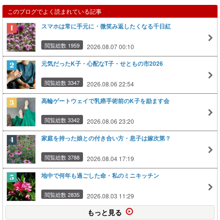
このブログでよく読まれている記事
スマホは常に手元に・微笑み返したくなる千日紅
閲覧総数 1959
2026.08.07 00:10
元気だったK子・心配なT子・せともの市2026
閲覧総数 3347
2026.08.06 22:54
高輪ゲートウェイで乳癌手術前のK子を励ます会
閲覧総数 3342
2026.08.06 23:20
家庭を持った娘との付き合い方・息子は嫁次第？
閲覧総数 3788
2026.08.04 17:19
地中で何年も過ごした命・私のミニキッチン
閲覧総数 2835
2026.08.03 11:29
もっと見る