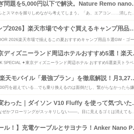
「リモコン多すぎ問題を5,000円以下で解決。Nat
仕事を終えて帰り道、ふとスマホを握りしめながら考えてしまう。「あ、エアコン……消したかな？」どんどん気温が上がる中、「帰宅して部屋が涼しいといいな」と思っていませんか？その不安がずっとついて回る。家にいるときも、ソファでやっとくつろいだ瞬間にリモコンが行方不明。テーブルの上にはテレビ・照明・エアコンとリモコンが3本、4本と並び、どれがどれか一瞬わからなくなる。そして夏の帰宅直後、ムワッとした熱気に包まれた部屋で汗をかきながらスイッチを探す——。そんな「リモコン問題」「消し忘れ問題」、あなたも心当たりはありませんか？実はこれ、たった5,000円以下のスマートリモコン（スマートフォンから家電を遠隔操作できる小型デバイス）一台で、まるごと解決できてしまうのです。​【公式店】スマートリモコン Nature Remo nano ネイチャー リモ ナノ アレクサ対応 マルチリモコン スマートホーム スマート家電 エアコン リモコン テレビ 照明 家電 汎用 スマホ 遠隔操作 GPS グーグルホーム Google Home Amazon echo↑気になる方はこちらから！​■ Nature Remo nanoとは？まずは基本情報をおさえよう商品名Nature Remo nano（ネイチャーリモ ナノ）カテゴリスマートリモコン（エントリーモデル）価格帯4,980円（税込）／楽天市場にて送料無料で購入可能メーカーNature株式会社（神奈川県横浜市）対応規格Matter（マター）対応／Alexa・Google Home・Siri連携ひと言コンセプト「すべての家電リモコンをスマホ一台に。」Nature Remo nanoは、累計販売台数70万台を超えるスマートリモコン「Nature Remo（ネイチャーリモ）」シリーズの中でも、最も導入しやすいエントリーモデルです。赤外線（せきがいせん）リモコンを使う家電であれば、メーカーや年式を問わずスマートフォンで操作できるようになります。エアコン・テレビ・照明など、家中のリモコンをこの小さな本体一台に集約できるのが最大の特徴です。＜一次情報＞ Nature株式会社の公式プレスリリースによると、2024年10月3日に価格が3,980円から4,980円（税込）へ改定されましたが、その際に「Amazon簡単セットアップ（Matter シンプルセットアップ）」にも新たに対応。価格は上がっても機能はさらに充実し、スマートホーム入門機として依然コスパ最高クラスの位置づけを維持しています。■ こんな人に刺さる！意外な活用提案「スマートリモコンって、デジタルに詳しい若い人向けでしょ？」——そう思っていませんか？実は、Nature Remo nanoはまったく意外なシーンでも大活躍します。💡 活用提案① 「離れて暮らす親の熱中症対策」にWi-Fi環境さえあれば、離れた実家のエアコンをスマホから直接ONにできます。「電話でエアコンつけてって言っても、お母さん操作がわからなくて…」という悩みをまるごと解消。子どもが外から遠隔操作できるので、夏場の高齢者見守りとして注目度急上昇中です。💡 活用提案② 「在宅ワーカーの集中力UP」にも作業中に手を止めず、声だけでエアコンや照明を操作できます。「ちょっと暑くなった」と感じたとき、スマートスピーカー（Amazon Alexa・Google Homeなど、声で操作できる機器）に話しかけるだけ。思考の流れを途切れさせない在宅ワーク環境を整えられます。■ 使って実感！3つの具体的なメリット✅ メリット① スマホひとつへの集約＋音声操作の解放専用アプリ「Nature Home」を入れれば、散乱していた3本・4本のリモコンがスマホ画面に一元管理されます。さらにAlexaやGoogle Homeと連携すれば、料理中・就寝中でも「ねえ、エアコンつけて」の一声で操作完了。スイッチを探す動作が生活から丸ごと消えます。✅ メリット② GPS連動で「消し忘れゼロ」を自動実現スマートフォンのGPS（全地球測位システム）と連動させると、「自宅から離れたら照明とエアコンを全てOFF」「帰宅ルートに入ったらエアコンをON」という設定が可能です。電気代の節約効果はもちろん、「消したかな？」という精神的ストレスから完全に解放されます。✅ メリット③ Matter対応でApple・Googleアプリに直接登録できるMatter（マター）とは、異なるメーカーのスマート家電を一つのアプリで管理できるスマートホーム共通規格のことです。Nature Remo nanoはこの規格に対応しているため、iPhoneの標準アプリ「ホーム」やGoogle Homeアプリに直接登録可能。従来なら非対応だった古い家電も、Matterを介することでApple・Googleのエコシステムに取り込めます。■ SwitchBotと比べてみた。なぜNature Remo nanoを選ぶのか？スマートリモコン市場では、SwitchBotハブシリーズが人気の競合製品です。両者を正直に比較してみましょう。比較項目Nature Re
【GW・夏キャンプ2026】楽天市場で今すぐ買えるキャンプ用品おすすめ５選
【GW2026】東京ディズニ
✦ 2026 GOLDEN WEEK SPECIAL ✦東京ディズニーランド周辺ホテル おすすめ5選楽天トラベルで予約するだけでこんなにお得！GWを最高の思い出にするホテル完全ガイド🏆 楽天トラベル最大ポイント15倍 ／ 最大21%OFF💭 こんな悩み、ありませんか？「今年のGWは絶対ディズニー！でも…どのホテルにすればいいの？」——毎年この季節になると、ホテル選びで頭を悩ませる方は多いはずです。パーク公式ホテルは憧れるけれど値段が心配、周辺ホテルはどこがコスパ最強なのかも分からない。そして気づいたら良いプランが埋まっていた……なんて経験はありませんか？じつはホテル選びと同じくらい大切なのが、「どこで・いつ予約するか」という問題。楽天トラ
【2026年最新】楽天モバイル「最強プラン」を徹底解説！月
掃除機の常識が変わった｜ダイソン V
掃除機をかけたのに、なぜかフローリングがスッキリしない——。目に見えるゴミは消えても、部屋の隅や溝に残るパウダー状のホコリ（ハウスダスト）が気になって仕方ない。さらに「掃除のたびにヘッドに絡まる髪の毛の処理」と「コードの抜き差し」で、掃除が億劫な作業になっていませんか？ そのストレス、ダイソン V10 Fluffy が丸ごと解決してくれるかもしれません。ダイソン Cyclone V10 Fluffy とは？ダイソン Cyclone V10 Fluffy（サイクロン ブイテン フラフィ）は、英国発の家電ブランド「ダイソン」が製造するコードレス スティック型掃除機（床面を効率よく吸引できるタイプのスリムな縦型掃除機）です。価格帯は6〜8万円台（販売店舗により異なります）。「実用性とコスパのバランスが頂点に達したモデル」として評価され、2026年現在もダイソン ラインナップの中で根強い人気を誇ります。ひと言でいうなら、「一台で家中の掃除を完結させる、吸引力が落ちないコードレス掃除機」です。こんな人にも刺さる！意外な活用提案「コードレス掃除機」として語られることが多い V10 Fluffy ですが、実は「専用の布団クリーナーを持っていない方」にこそ強くおすすめしたいモデルです。付属の「ミニモーターヘッド（小型の電動ブラシ付きノズル）」をマットレスに当てると、目には見えない白い粉（フケやダニの死骸など）が驚くほど取れます。別途、布団専用クリーナーを買わずとも、V10 Fluffy 一台で寝具の衛生管理まで担えるのです。もう一つの意外な用途が「空気清浄機・エアコンのフィルター掃除」です。強力なサイクロン吸引（遠心力で空気とゴミを分離する仕組み）と高精度フィルターを組み合わせることで、空気清浄機フィルターに堆積した微細な粉塵を水洗いなしで新品同様に吸い取ることができます。「掃除機の掃除機」とも呼べるこの使い方で、家電の性能を長持ちさせているユーザーが多数います。​【期間限定P11倍】 ダイソン Dyson Cyclone V10 Fluffy 掃除機 コードレス掃除機 dyson SV12 FF LF ダイソン公式 新品 ダイソン掃除機 スティック掃除機 ハンディクリーナー ハンディ掃除機 コードレス サイクロン↑この記事で紹介している商品はこちら​V10 Fluffy を選ぶ3つの具体的なメリット✔ メリット① 「掃除した感」が目で見てわかる圧倒的吸引力「省電力（エコ）」モードでも約60分間稼働しながら、他社製品では残りがちなパウダー状の微細ゴミまで確実にキャッチします。半透明のダストビン（ゴミ収納容器）には回収したゴミが視覚的に溜まっていくため、「ちゃんと吸えている」という満足感をリアルタイムで得られます。「強」モードに切り替えれば、カーペットの奥深くに潜むアレルゲン（花粉・ダニなどのアレルギーの原因物質）にも対応。吸引力の高さが、掃除へのモチベーション維持にもつながります。✔ メリット② メンテナンスの手間が劇的に減る設計最新のヘッド設計により、長い髪の毛やペットの毛がブラシに絡まりにくい構造になっています。また、フィルターの洗浄時期を自動で知らせるアラート機能を搭載しているため、「いつ洗えばいいの？」と悩む必要がなくなりました。ゴミを捨てる際はレバーをワンプッシュするだけ。手でゴミに触ることなく、ホコリが舞い散るのを最小限に抑えながらスピーディにゴミ捨てが完了します。「掃除機の掃除」に費やす時間を圧倒的に削減できる点が、長く愛用されている最大の理由の一つです。✔ メリット③ 一台で家中（車内まで）完結する汎用性パイプ（延長管）を外すだけで、強力なハンディクリーナーへと瞬時に変身。付属のミニモーターヘッドを使えば、ソファの布地の奥、車のシート、マットレスなど場所を問わず活躍します。充電スタンドに立て掛けるだけで充電できるシンプルな動線も
【超お買い得セール！】充電ケーブルとサ