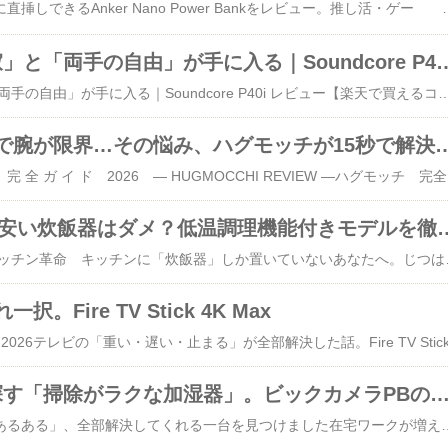
ケーブル不要でスマホに直挿しできるAnker Nano Power Bankをレビュー。推し活・ゲー ム・カフェワーク…あらゆるシーンで活躍。価格3,490円前後、楽天セール時はさらにお得。デメリットと対処法も正直に解説します。充電しようとカバンを開けた瞬間、絡まったケーブルと格闘した経験はありませんか。満員電車でケーブルが隣の人のカバンに引っかかり、ヒヤッとしたあの感覚。毎日の小さなストレスが、じつはたった一つのデバイスで解決できます。ご紹介するのは Anker Nano Power Bank（アンカー ナノ パワーバンク） です。折りたたみ式のUSB-Cコネクタ（本体に内蔵された充電プラグ）を採用したモバイルバッテリーで、ケーブルが一切不要。本体重量はわずか約102g。価格は3,490円前後（楽天セール時は2,700円台〜）で、"スマホの一部になるバッテリー" がコンセプトです。​【期間限定セール実施中 4/10まで】Anker Nano Power Bank (12W, Built-In Lightning Connector ) / Anker Nano Power Bank (22.5W, Built-In USB-C Connector) (モバイルバッテリー 5000mAh 小型)【MFi認証済/端子一体型】iPhone 17/16/15/14​こんな人に刺さる！意外な活用提案スマホ用だと思いきや、携帯ゲーム機ユーザーにも刺さります。Nintendo SwitchやSteam Deck（携帯型ゲーミングPC）に繋いでプレイ中も、本体下に「ちょこん」と付くだけ。ケーブルがぶらつかないためプレイの邪魔にならず、1〜2時間のプレイ時間延長が可能な"予備タンク"として密かに人気です。さらに、ワイヤレスイヤホン常用者にも意外な使い道があります。イヤホンケースの電池が切れた際、カバンの中でケースに直挿しして放置するだけで充電完了。ケーブル不要なのでカバン内のスペースも一切奪いません。3つの具体的メリット1カバンを漁る「ケーブル探索タイム」が消滅カバンを開けてから充電
7,990円で「静寂」と「両手の自由」が手に入る｜Soundcore P
7990円で「静寂」と「両手の自由」が手に入る｜Soundcore P40i レビュー【楽天で買えるコスパ最強イヤホン】カフェでランチ中、スマホをどこかに立てかけようとして、結局手で持ち続けた経験はありませんか？あるいは飛行機の中で、エンジン音がうるさくて眠れず、目的地に着いたときにはもうクタクタ…そんな「地味だけど積み重なるストレス」を、一つのイヤホンが静かに解決してくれます。​Anker Soundcore P40i (Bluetooth 5.3) 【完全ワイヤレスイヤホン/ウルトラノイズキャンセリング 2.0 / マルチポイント接続 / 最大60時間再生 / PSE技術基準適合】​Ankerのオーディオブランド「Soundcore」が手がけるワイヤレスイヤホン。楽天での実勢価格は7,990円前後（セール・ポイント還元で実質6,000円台になることも）。「ノイキャン（アクティブノイズキャンセリング：周囲の雑音を電気的に打ち消す機能）＋スマホスタンド内蔵ケース＋最大60時間再生」という三拍子を、日常使いサイズに凝縮した一台です。こんな人に特に刺さります実は、資格の受験生・スキマ学習者にこそ強くおすすめしたい一台です。ケースを開いてスマホを立てれば、移動中でも「即席の学習デスク」が完成。マルチポイント接続（複数の機器に同時につなげる機能）を使えば、スマホの動画を見ながらPCでノートを取る"ながら学習"も快適に実現できます。また、家族が寝ている時間帯に家事をこなしながら音声学習したいという方にも、強力なノイズキャンセリングが力を発揮します。3つの具体的メリット 🎧MERIT 01装着した瞬間、カフェが「自分の書斎」になる「ウルトラノイズキャンセリング 2.0」は低周波音に特に強く、機内のエンジン音やエアコンの低い唸りも効果的にシャットアウト。音楽を流した瞬間から、雑踏がフッと消えます。MERIT 02「スマホ、どこかに立てかけたい」問題が永久に解決ケースをパカッと開いてスマホを立てるだけ。スタンドを探す・買う・持ち歩くという3つの手間がゼロになります。一人ランチ中に両手で食事ができる解放感は、使ってみると手放せません。MERIT 03「出かける直前にバッテリー切れ」が過去の話になるケース込みで最大60時間再生。週に1回充電すれば十分なレベルです。出発直前に「充電が…！」と焦るストレスが、静かに消えていきます。同価格帯の競合と比べると？同じ価格帯のコスパ系ライバルとして名高い「Soundpeats Air4 Pro」と比較すると、純粋な音質やコンパクトさでは互角以上の勝負をしてきます。しかしP40iが一歩抜け出す理由は「ケースの道具感」と「HearID（ヒアID：個人の聴力特性に合わせて音質を自動調整する機能）のパーソナライズ精度」にあります。自分の耳に最適化されたサウンドと、スタンドとして使えるという物理的な付加価値は、競合では再現できません。「迷ったらこれ」という安心感で選べる一台です。正直に言うデメリットと、その回避策▼ デメリット：「装着検知」機能がないイヤホンを耳から外しても音楽が自動停止しません。急に話しかけられたとき、そのままになってしまうのが少々不便です。▼ 回避策：タップ操作で即解決
寝ながらスマホで腕が限界…その悩み、ハグモ
睡 眠 ・ く つ ろ ぎ 完 全 ガ イ ド 2026 ― HUGMOCCHI REVIEW ―ハグモッチ 完全レビュー腕の痺れ・腰痛・ゲーム疲れ すべて一枚で解決する抱き枕の全貌──────────────────────────────読書・動画鑑賞横向き寝スマホゲーム猫と同居仰向けでスマホを見ていたら、腕がだるくなって画面が顔に落ちてきた——そんな経験はありませんか？ あるいは横
8000円以下！「安い炊飯器はダメ？低温調理機能付きモデル
🍚 実機レビュー｜キッチン革命 キッチンに「炊飯器」しか置いていないあなたへ。じつは、これ1台で生活が変わります。突然ですが、あなたのキッチン……窮屈じゃないですか？炊飯器、ヨーグルトメーカー、低温調理スティック、ケーキ型……「健康的な食生活をしたいけど、器具を増やすたびにスペースが消えていく」そんなジレンマ、私もずっと感じていました。しかも一人暮らしだと、5.5合炊きの大きな炊飯器で1合だけ炊いてなんとなく美味しくない…という地味なストレスも積み重なります。そのもやもやを一気に解消してくれたのが、今回ご紹介する「多機能3合炊き炊飯器」です。この記事で紹介している炊飯器はこちら↓​【COUPONで5,980円～】炊飯器 3合 低温調理器 温度調節機能付き 3合炊き 炊飯ジャー 低温調理 炊飯器 一人暮らし 電気鍋 ミニ炊飯器 炊飯器 1人用 家庭用 6つのモード(低温調理/炊飯/玄米/
。Fire TV Stick 4K Max
5,000円以下で探す「掃除がラクな加湿器」。ビックカメラPBのOBCK101がコス
デスク周りの「加湿器あるある」、全部解決してくれる一台を見つけました在宅ワークが増えて、デスク周りの環境にこだわる人が増えましたよね。でも、「加湿器ってなんでこんなに面倒なんだろう…」と感じたことはありませんか？​ORIGINALBASIC 加湿器 [超音波式] 木造4畳/鉄筋7畳 ホワイト OBCK101↑この記事おすすめの加湿器はこちら​😔 こんな悩み、抱えていませんか？加湿器を長年使ってきた私が感じていた「地味なストレス」、正直に言います。タンクを外して蛇口まで運ぶのが毎回地味に重労働小型モデルは容量が少なくて、夜中に水切れ→朝に喉カラカラ問題空気清浄機一体型を使っていたが、フィルター掃除が複雑すぎて苦痛特にデスクに置く加湿器って、「デザインか使い勝手か」を天秤にかけ続けるんですよね。おしゃれなものは容量が少なく、大容量のものはデカくてデスクに置きにくい。そのジレンマを、まるっと解消してくれた一台が今回ご紹介する「上部給水・大容量3.6L超音波加湿器」です。🌫️ 実際の使い方・作業シーンを想像してみてください朝、仕事を始める前に電源をオン。日中ずっと仕事していても、「強」モードで約13.5時間連続稼働するので、給水のことを気にせず集中できます。水を足したくなったら？ペットボトルやジョウロで、本体上部からそのまま注ぐだけ。フタを外す必要もなく、加湿を止める必要もなし。💡 「ちょっと水を足す」だけのことに、これほどストレスを感じていたとは自分でも驚きでした。就寝前にそのまま稼働させておけば、朝まで部屋の湿度をキープ。翌朝、喉がカラカラで目覚めることがなくなりました。これ、地味だけどQOLがじわじわ上がる感覚があります。衛生面が気になる超音波式ですが、本体上部（タンク部分）を丸ごと外して丸洗いできる構造なので、隅々まで清潔に保てます。週に一度さっと洗