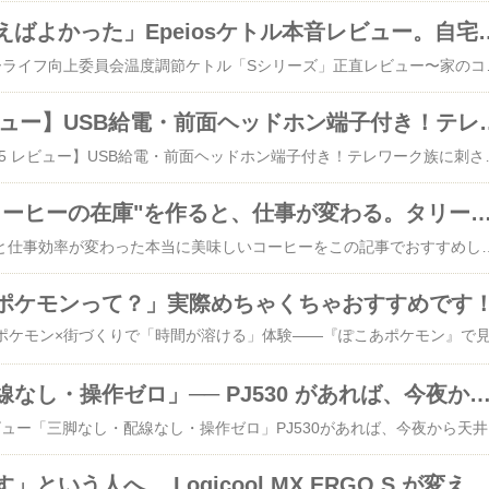
「もっと早く買えばよかった」Epeiosケトル本
☕ PCデスク × コーヒーライフ向上委員会温度調節ケトル「Sシリーズ」正直レビュー〜家のコーヒーが、カフェを超えた日〜今回ご紹介するのは、Epeios ドリップケトル 正直、最初は「お湯が沸かせればどれも同じでは？」と思っていましたが、実際に使ってみてその考えは180度変わりました。お湯を沸かす手間が驚くほど楽になり、何よりこの細口ノズルのおかげで、自宅で淹れるコーヒーが「お店の味」に一気に近づいたんです。突然ですが、こんな悩みありませんか？「丁寧に豆を選んで、ちゃんと挽いてるのに、なんか味が安定しない…」実はこれ、豆の問題じゃないんです。「お湯の温度」と「注ぎ方」——この2つが整っていないだけで、どんな高級豆も実力を出し切れません。今回レビューするのは、その両方を一気に解決してくれた温度調節機能付き細口ケトル（Sシリーズ）です。↓今回おすすめのケトルはこちら​Epeios ドリップケトル ブラック EPCP001S-BK EPCP001S-BK​😩 こんな「地味なストレス」、抱えていませんか？① 沸騰したお湯しか使えない問題
【AT-SP95 レビュー】USB給電・前面ヘッド
コスパの鬼！【AT-SP95 レビュー】USB給電・前面ヘッドホン端子付き！テレワーク族に刺さりすぎるオーテクの傑作スピーカー# PCスピーカー# テレワーク# USB給電# Audio-Technica# デスク整理📣 この記事はこんな方におすすめ！「モニタースピーカーの音がこもって聞こえにくい」「デスクの配線を増やしたくない」「安心できる国内ブランドの入門機が欲しい」―― そんな悩みを一気に解決する1台を見つけてしまいました。📌 あなたのデスク、こんな悩みはありませんか？テレワークが日常になってから、デスク周りの「音環境」が気になり始めた方は多いのではないでしょうか。PCモニターの内蔵スピーカーって、正直あまり良い音がしませんよね。Web会議で相手の声が聞き取りにくかったり、YouTubeの動画を観ていて「なんか音がこもってる…」と感じたりしたことはありませんか？かといって、デスクのコンセントはすでにパンパン。大きなACアダプターをさらに追加するのは、心理的にも物理的にもつらいですよね。さらに、格安スピーカーに手を出したら「サー」というホワイトノイズが常に鳴り続けて返品した、という話もよく聞きます。安心できるブランドの製品で、シンプルに問題を解決したい。――そんな思いに、Audio-Technica（オーディオテクニカ）の「AT-SP95」は、驚くほどきれいにこたえてくれます。↓この記事おすすめ商品はこちら​オーディオテクニカ AT-SP95 アクティブスピーカー​🔊 実際どう使う？リアルな活用シーンをイメージ朝の在宅ワーク開始時PCを
「デスクに"缶コーヒーの在庫"を作ると、仕事が変わる。タリーズ バリスタズ ブラックを箱
朝や午後の時間に飲むと仕事効率が変わった本当に美味しいコーヒーをこの記事でおすすめします！#缶コーヒー #タリーズ #デスクワーク #箱買い #在宅ワーク☕ 「コンビニに買いに行く時間がもったいない…」「デスクに缶コーヒーの買い置きがあったら最高なのに」そんな悩み、箱買い1択で全部解決できます。😩 あなたのデスク周り、こんな悩みありませんか？在宅ワークや集中作業中、ふとコーヒーが飲みたくなる瞬間ってありますよね。でも、そのたびに——コンビニまでわざわざ出かける（往復10〜15分のロス）スーパーでも缶コーヒーは意外と重くて持ち帰りがしんどい気づいたら1日2〜3本買って、月のコーヒー代がバカにならない…集中していたのに「ちょっとコンビニへ」と腰を上げた瞬間、作業の集中力がリセットされてしまう——この繰り返し、地味にストレスです。しかも、コンビニの缶コーヒーって1本あたり150〜220円前後。毎日2本飲めば月に約9,000〜13,000円超になることも。そこで本気でおすすめしたいのが、今日ご紹介する「タリーズコーヒー バリスタズ ブラック ボトル缶（390ml × 24本入）」の箱買いです。☕ この商品ってどんなコーヒー？まず商品スペックをサクッとご紹介します。【商品スペック】内容量：390ml × 24本（1ケース）コーヒー豆：アラビカ種100%使用タイプ：無糖ブラック豆の特徴：深煎り豆を主体に、香り豊かなモカ（エチオピア）豆をブレンド抽出方法：コーヒー豆粉砕後すぐにドリップ抽出→香りを逃さない製法【モバイルユーザー限定600円OFF】【最強配送】【送料無料】伊藤園 タリーズ コーヒー バリスタズ ブラック 390ml×1ケース/24本/​[今回おすすめの商品はこちら↑]タリーズといえば、カフェで提供されるような本格的なコーヒーが売りのブランド。この「バリスタズ ブラック」は、その名の通りバリスタが仕上げたような深いコクと香りが、ボトル缶で手軽に楽しめる一品です。ユーザーレビューでも「ドリップコーヒーと同じような味わい」「一口で美味しさがわかった」「毎日飲める」という声が多数。価格.comのランキングでも缶コーヒー部門2位の実力派です。💻 デスクワーカーの"リアルな"活用シーン🌅 朝イチの立ち上がりルーティンに朝、パソコンを起動しながら冷蔵庫からサッと1本。コーヒーメーカーを準備したり待つ時間ゼロで、仕事モードへの切り替えが格段にスムーズになります。⚡ 集中力が切れた午後のリセットに午後2〜3時、作業の手が止まりがちな魔の時間帯。デスクの引き出しや脇に常備してあれば、その場でプシュッと開けてすぐ復帰。外出ゼロ。集中リセット完了です。🌙 残業・夜作業の強い味方にホット対応なのも地味に最高で、コンビニのホット缶と全く同じ感覚で使えます。冬場はコップに移して電子レンジで温めておけば夜のデスクがカフェに早変わり。📦 ストック感が仕事のモチベにも影響する「引き出しに24本
ポケモンって？」実際めちゃくちゃおすすめです
「三脚なし・配線なし・操作ゼロ」── PJ530 があれば、今夜から天井が映
▶ プロジェクター レビュー「三脚なし・配線なし・操作ゼロ」PJ530があれば、今夜から天井が映画館になる270度回転スタンド内蔵 × Android TV 13搭載 × 驚異のコスパ寝ながら映画を見たい。でも設置が面倒くさい。そんなあなたのために、今話題のプロジェクター「PJ530」を徹底レビューします。「これ、買ってよかった」と心から思える一台を探している方は、ぜひ最後まで読ん
「手首が限界です」という人へ。 Logicool MX ERGO S が変えたデスクライフ