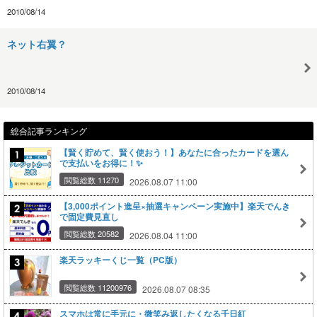
2010/08/14
ネット右翼？
2010/08/14
総合記事ランキング
【賢く貯めて、賢く使おう！】あなたに合ったカードを選ん
で支払いをお得に！✨
閲覧総数 11270
2026.08.07 11:00
【3,000ポイント進呈×抽選キャンペーン実施中】楽天でんき
で固定費見直し
閲覧総数 20582
2026.08.04 11:00
楽天ラッキーくじ一覧（PC版）
閲覧総数 11200976
2026.08.07 08:35
スマホは常に手元に・微笑み返したくなる千日紅