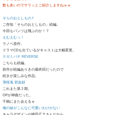
数も多いのでサラッとご紹介しますねｗｗ
そらのおとしもの f
ご存知「そらのおとしもの」続編。
今回もパンツは飛ぶのか！？
えむえむっ！
ラノベ原作。
ドラマCDも出ているがキャストは大幅変更。
テガミバチ REVERSE
こちらも続編。
前作が続編ありきの最終回だったので
続きが楽しみな作品。
薄桜鬼 碧血録
これまた第２期。
OPが神曲だった。
千鶴にまた会えるｗ
俺の妹がこんなに可愛いわけがない
キャラデザインが織田広之さんだから