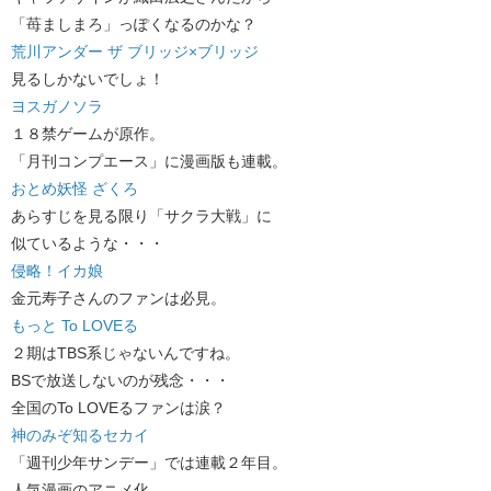
「苺ましまろ」っぽくなるのかな？
荒川アンダー ザ ブリッジ×ブリッジ
見るしかないでしょ！
ヨスガノソラ
１８禁ゲームが原作。
「月刊コンプエース」に漫画版も連載。
おとめ妖怪 ざくろ
あらすじを見る限り「サクラ大戦」に
似ているような・・・
侵略！イカ娘
金元寿子さんのファンは必見。
もっと To LOVEる
２期はTBS系じゃないんですね。
BSで放送しないのが残念・・・
全国のTo LOVEるファンは涙？
神のみぞ知るセカイ
「週刊少年サンデー」では連載２年目。
人気漫画のアニメ化。