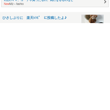
New
M2～fashio
ひさしぶりに 楽天ﾚｼﾋﾟ に投稿したよ♪
2013年09月18日
コメント(14)
ｾｻﾐﾝEXのCMに出てくる人の体よ！！ ほんまに
50代なのか(ﾟдﾟ…
2013年09月13日
コメント(14)
事情により まとめて お弁当UPしますで
ぇ。。。 ｽﾗｲﾑ包子は朝ご…
2013年09月06日
コメント(22)
♫パンダ・パパンダ・コパンダ!♫