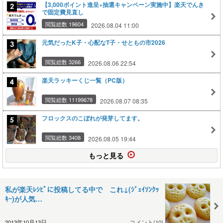
【3,000ポイント進呈×抽選キャンペーン実施中】楽天でんき
で固定費見直し
閲覧総数 19604
2026.08.04 11:00
元気だったK子・心配なT子・せともの市2026
閲覧総数 3266
2026.08.06 22:54
楽天ラッキーくじ一覧（PC版）
閲覧総数 11199678
2026.08.07 08:35
フロックスのこぼれが発芽してます。
閲覧総数 3408
2026.08.05 19:44
もっと見る
私が楽天ﾚｼﾋﾟに投稿してる中で これ↓(ｼﾞｪｲｿﾝｸｯ
ｷｰ)が人気…
2013年10月13日
コメント(10)