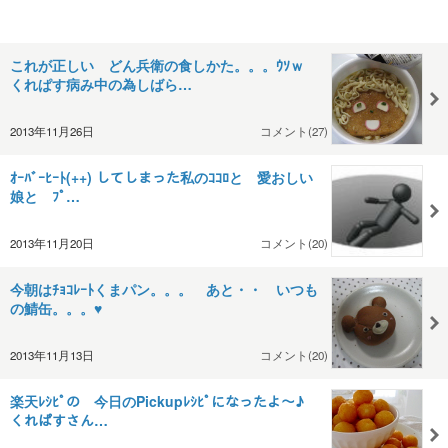
これが正しい どん兵衛の食しかた。。。ｳｿｗ
くれぱす病み中の為しばら…
2013年11月26日
コメント(27)
ｵｰﾊﾞｰﾋｰﾄ(++) してしまった私のｺｺﾛと 愛おしい
娘と ﾌﾟ…
2013年11月20日
コメント(20)
今朝はﾁｮｺﾚｰﾄくまパン。。。 あと・・ いつも
の鯖缶。。。♥
2013年11月13日
コメント(20)
楽天ﾚｼﾋﾟの 今日のPickupﾚｼﾋﾟになったよ～♪
くれぱすさん…