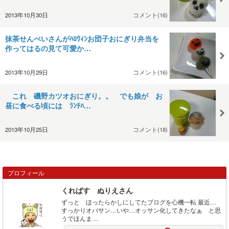
2013年10月30日
コメント(16)
抹茶せんべいさんがﾊﾛｳｨﾝお団子おにぎり弁当を
作ってはるの見て可愛か…
2013年10月29日
コメント(16)
これ 磯野カツオおにぎり。。 でも娘が お
昼に食べる頃には ﾗﾝﾁﾊ…
2013年10月25日
コメント(18)
プロフィール
くれぱす ぬりえさん
ずっと ほったらかしにしてたブログを心機一転 最近…
すっかりオバサン…いや…オッサン化してきたなぁ と思
うでほんま…