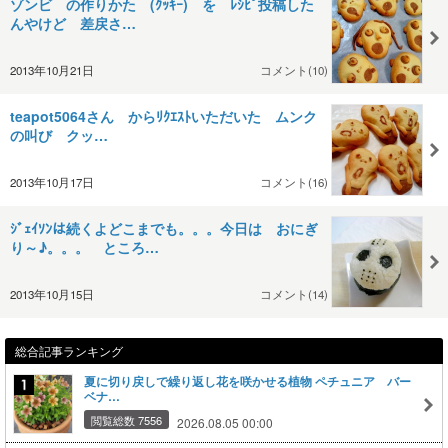
ゾンビ の作りかた (ｸｯｷｰ) を ﾚｼﾋﾟ投稿した
んやけど 差戻さ…
2013年10月21日
コメント(10)
teapot5064さん からﾘｸｴｽﾄいただいた ムンク
の叫び クッ…
2013年10月17日
コメント(16)
ｼﾞｪｲｿﾝは続くよどこまでも。。。今日は おにぎ
り～♪。。。 ところ…
2013年10月15日
コメント(14)
総合記事ランキング
夏に切り戻しで繰り返し花を咲かせる植物 ペチュニア バー
ベナ…
閲覧総数 7556
2026.08.05 00:00