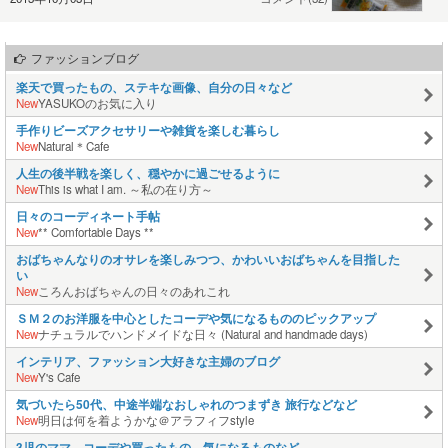
ファッションブログ
楽天で買ったもの、ステキな画像、自分の日々など
New
YASUKOのお気に入り
手作りビーズアクセサリーや雑貨を楽しむ暮らし
New
Natural＊Cafe
人生の後半戦を楽しく、穏やかに過ごせるように
New
This is what I am. ～私の在り方～
日々のコーディネート手帖
New
** Comfortable Days **
おばちゃんなりのオサレを楽しみつつ、かわいいおばちゃんを目指した
い
New
ころんおばちゃんの日々のあれこれ
ＳＭ２のお洋服を中心としたコーデや気になるもののピックアップ
New
ナチュラルでハンドメイドな日々 (Natural and handmade days)
インテリア、ファッション大好きな主婦のブログ
New
Y's Cafe
気づいたら50代、中途半端なおしゃれのつまずき 旅行などなど
New
明日は何を着ようかな＠アラフィフstyle
3児のママ、コーデや買ったもの、気になるものなど