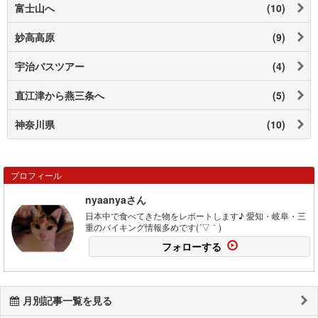
富士山へ
(10)
妙高高原
(9)
宇治バスツアー
(4)
直江津から燕三条へ
(5)
神奈川県
(10)
プロフィール
nyaanyaさん
日本中で食べてきた物をレポートします♪ 愛知・岐阜・三
重のバイキング情報多めです(´▽｀)
フォローする
月別記事一覧を見る