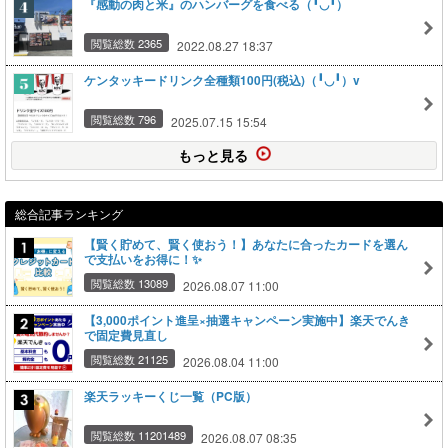
『感動の肉と米』のハンバーグを食べる（╹◡╹）
閲覧総数 2365
2022.08.27 18:37
ケンタッキードリンク全種類100円(税込)（╹◡╹）v
閲覧総数 796
2025.07.15 15:54
もっと見る
総合記事ランキング
【賢く貯めて、賢く使おう！】あなたに合ったカードを選ん
で支払いをお得に！✨
閲覧総数 13089
2026.08.07 11:00
【3,000ポイント進呈×抽選キャンペーン実施中】楽天でんき
で固定費見直し
閲覧総数 21125
2026.08.04 11:00
楽天ラッキーくじ一覧（PC版）
閲覧総数 11201489
2026.08.07 08:35