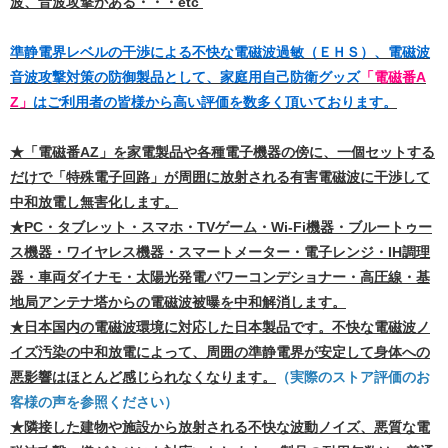
波、音波攻撃がある・・・etc
準静電界レベルの干渉による不快な電磁波過敏（ＥＨＳ）、電磁波
音波攻撃対策の防御製品として、
家庭用自己防衛グッズ
「電磁番A
Z」
はご利用者の皆様から高い評価を数多く頂いております。
★「電磁番AZ」を家電製品や各種電子機器の傍に、一個セットする
だけで「特殊電子回路」が周囲に放射される有害電磁波に干渉して
中和放電し無害化します。
★PC・タブレット・スマホ・TVゲーム・Wi-Fi機器・ブルートゥー
ス機器・ワイヤレス機器・スマートメーター・電子レンジ・IH調理
器・車両ダイナモ・太陽光発電パワーコンデショナー・高圧線・基
地局アンテナ塔からの電磁波被曝を中和解消します。
★日本国内の電磁波環境に対応した日本製品です。不快な電磁波ノ
イズ汚染の中和放電によって、周囲の準静電界が安定して身体への
悪影響はほとんど感じられなくなります。
（実際のストア評価のお
客様の声を参照ください）
★隣接した建物や施設から放射される不快な波動ノイズ、悪質な電