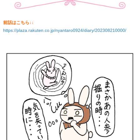
前話はこちら↓↓
https://plaza.rakuten.co.jp/nyantaro0924/diary/202308210000/