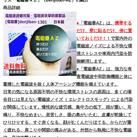
ッズ
「電磁番ＡＺ」（denjiban-AZ）の紹介
商品詳細
●
「電磁番AZ」は、
携帯する
だけ、壁に貼るだけ、傍に置
いておくだけ！
！
で
室内外の
電磁波ノイズによる不快な環
境ストレスや車両内汚染を防
御解消します。
●
「電磁番AZ」は、強力な有
害電磁波中和防御機能と体に
蓄積した電磁波を抜く人体アーシング機能を備えています。
日常の気になる
原因不明の不快な環境ストレスの原因は、多くの場
合目には見えない電磁波ノイズ（ エレクトロスモッグ）による汚染
が関係しています。
慢性的な疲労感、集中力の低下、頭が重い、耳
鳴り、不快なめまい、息苦しさ、眼の奥がいたむ、皮膚が乾燥して
ひりひりする、すぐ赤くなる、顔がむくんだりほてる、からだが重
く疲れる、肩こりや関節の痛みがある、外部から執拗に不快な電磁