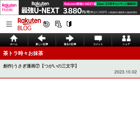
ホーム
新しい記事
過去の記事
コメント
シェア
茶トラ時々お抹茶
創作)うさぎ漫画⑦【つがいの三文字】
2023.10.02