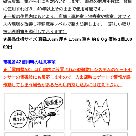
磁波攻撃、嫌がらせにも対応いたします。 製品の耐用年数は、普通
に使用すれば３，40年以上そのままで使用可能です。
★一般の住居内はもとより、店舗・事務室・治療室や病室、オフィ
ス内環境を改善し準静電界レベルで整え防御します。（詳しい取り
扱い説明書を添付しております）
★製品仕様サイズ 直径10cm 厚さ 1.5cm 重さ 約８０g 価格 1個100
00円
電磁番AZ使用時の注意事項
★「電磁盤AZ」は店舗内に設置された盗難防止システムのゲートセ
ンサーの電磁波にも反応しますので、入出店時にゲートで警報が誤
作動してしまう場合があるため店内持ち込みには注意下さい。