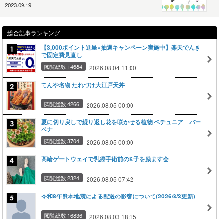
2023.09.19
総合記事ランキング
【3,000ポイント進呈×抽選キャンペーン実施中】楽天でんき
で固定費見直し
閲覧総数 14684
2026.08.04 11:00
てんや名物 たれづけ大江戸天丼
閲覧総数 4266
2026.08.05 00:00
夏に切り戻しで繰り返し花を咲かせる植物 ペチュニア バー
ベナ…
閲覧総数 3704
2026.08.05 00:00
高輪ゲートウェイで乳癌手術前のK子を励ます会
閲覧総数 2324
2026.08.05 07:42
令和8年熊本地震による配送の影響について(2026/8/3更新)
閲覧総数 16836
2026.08.03 18:15