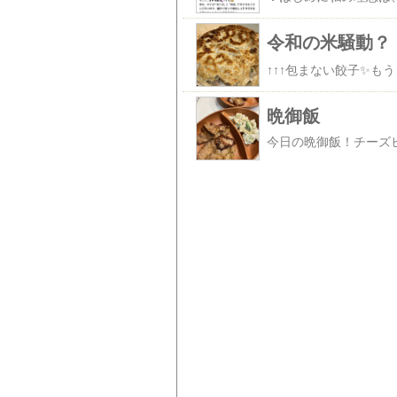
令和の米騒動？
晩御飯