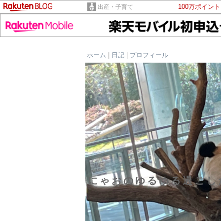
100万ポイン
出産・子育て
ホーム
|
日記
|
プロフィール
にゃおのゆるゆる過ごし