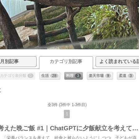
月別記事
カテゴリ別記事
よく読まれている
カテゴリ未分類
0
生活
28
料理
3
楽天市場
9
柔道
3
事
全3件 (3件中 1-3件目)
1
🍚チャッピーと考えた晩ご飯 #1｜ChatGPTに夕飯献立を考えてもらったら楽になった話
💡はじめに私の理想は、「栄養バランスを考えて、給食と被らないようにしつつ、子どもが喜んで食べる献立を毎日作ること👍」なんですけどねー、現実はなかなかうまくいかない🤣そんな時に活用したのが、チャッピーことChatGPTです✨なんとなくやってみたら、めちゃくちゃ助かってるのでご紹介します👍ーーーーーーーー💡チャッピーを使い始めたきっかけうちは家族4人（大人2人・小学生・保育園児）。私は老人保健施設で看護師をしながら、平日はほぼワンオペ💦仕事が終われば、子どもの柔道や塾の送迎、保育園のお迎え、家事…。毎日バタバタです🤣しかも我が家は、私以外みんな好き嫌いが多い💧「今日は何にしよう？」と考えても、✔ 子どもはカレーがいい！(2日前食べた🤣)✔ 下の子は鉄分を意識したい。✔ 上の子は柔道をしているので、高タンパクだけどカロリーは抑えたい。…もう献立を考えるだけで頭がパンク🤣頑張って献立を考えて、それを作っても「今日これ気分じゃない。」「これイヤー」なんて言われると、「こんなに考えたのにーー😭はらたつーーー」ってなることもありました💦冷蔵庫を開けても何も思いつかない💦 仕事帰りのスーパーで献立を考えるのも苦痛でした😂もう、考えるのしんどい💧そこで頼ってみたのが…今話題のチャッピーでした✨ーーーーー💡チャッピーにお願いしていること私がよくお願いしているのは、こんなことです😊冷蔵庫にある食材で献立考えて！買い物に行くから、献立考えて！買い物リストも作って！節約を意識しつつ、子どもが食べやすい献立考えて！高タンパクの献立考えて！給食とかぶらない献立を考えて！とお願いすることが多いです。提案してもらった献立でも、無い食材とかあったら、その代替え案を出してもらったりしてます✨最近作った献立と被っていたり、気分じゃなかったら、⚪︎日目を変更して欲しいっていうと変えてくれたり😊DELISH KITCHENも使ってます！これはこれで便利ですが、私は冷蔵庫の食材を全部伝えて相談できるところがチャッピーの一番好きなところです😊ー