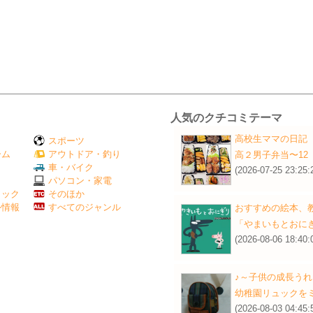
人気のクチコミテーマ
高校生ママの日記
スポーツ
ーム
アウトドア・釣り
高２男子弁当〜12
Ｖ
車・バイク
(2026-07-25 23:25:
パソコン・家電
ミック
そのほか
外情報
すべてのジャンル
おすすめの絵本、
「やまいもとおに
(2026-08-06 18:40:
♪～子供の成長うれ
幼稚園リュックを
(2026-08-03 04:45: