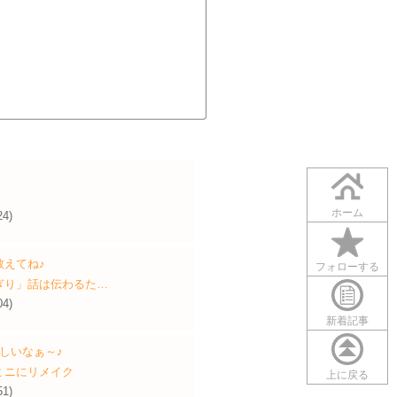
ホーム
24)
教えてね♪
フォローする
ぎり」話は伝わるた…
04)
新着記事
しいなぁ～♪
ミニにリメイク
上に戻る
51)