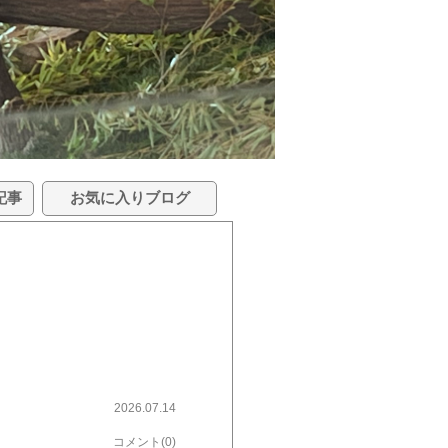
記事
お気に入りブログ
2026.07.14
コメント(0)
ーーーーーー💡実際にお願いしたことと、作った記録百聞は一見にしかず😊実際にやり取りした画面がこちらです👇こんな感じで、やり取りしてます✨で、実際に作った献立がこちら💁‍♀️どうですか？味はもちろん美味しい😋(自画自賛🤣)しかも、「今日何作ろう…」って悩む時間が減ったのが、私には一番大きかったです😊冷蔵庫のものも消費できるし、子どもが食べやすい工夫も教えてくれて実践してみてます👍もちろん毎回うまくいくわけじゃありません🤣（特に3歳児😂）まぁ、そのうちパクパク食べるだろうと、栄養バランスは保てる献立をしっかり作っていこうと思います👍ーーーーー写真に写ってるお皿はこちら↓↓ランチプレート 木目調 オーバル 山中塗り PET樹脂【選べる3色】24.5×17..5×4cm 230g 日本製 食器 お皿 ワンプレート 仕切り おしゃれ 深い 深め 軽量 軽い 子供 割れにくい安全 安心 レンジ対応 食洗機対応↑のお皿、メラミンのためラップが引っ付かない弱点あり😭なので、こちらの被せるラップ使ってます👍↓↓3点10％OFF!電子レンジ対応【220枚蓋付き】55枚TIAMORA簡単ゴム付きラップカバー かぶせるだけ伸縮フードカバー繰り返し使える食品カバー 使い捨てラップ 繰り返し使えるラップ 食品保存カバー キッチン便利グッズ エコ 耐熱シールド 使い捨てない環境に優しいキッチン用品ーーーーーーーーー↑で紹介したものの他に、ブログで紹介したものも楽天ROOMに載せています！「これ気になる！」と思ったものがあれば、のぞいてみてください😊↓https://room.rakuten.co.jp/room_108d5abf4e/items🍎プロフィール🍎老人保健施設で看護師をしながら、小学生と保育園児を育てています😊柔道の遠征や子育てで「本当に役立ったもの」や日常をこれからも紹介していきます♪同じようにスポーツを頑張るお子さんのいるご家庭や、子育て中の方の参考になれば嬉しいです😊