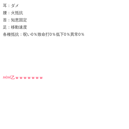
耳：ダメ
腰：火抵抗
首：知恵固定
足：移動速度
各種抵抗：呪い0％致命打0％低下0％異常0％
ﾊｲﾊｲ乙ｗｗｗｗｗｗｗ