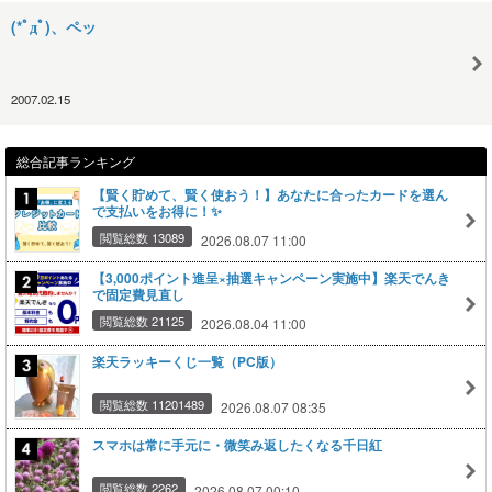
(*ﾟдﾟ)、ペッ
2007.02.15
総合記事ランキング
【賢く貯めて、賢く使おう！】あなたに合ったカードを選ん
で支払いをお得に！✨
閲覧総数 13089
2026.08.07 11:00
【3,000ポイント進呈×抽選キャンペーン実施中】楽天でんき
で固定費見直し
閲覧総数 21125
2026.08.04 11:00
楽天ラッキーくじ一覧（PC版）
閲覧総数 11201489
2026.08.07 08:35
スマホは常に手元に・微笑み返したくなる千日紅
閲覧総数 2262
2026.08.07 00:10