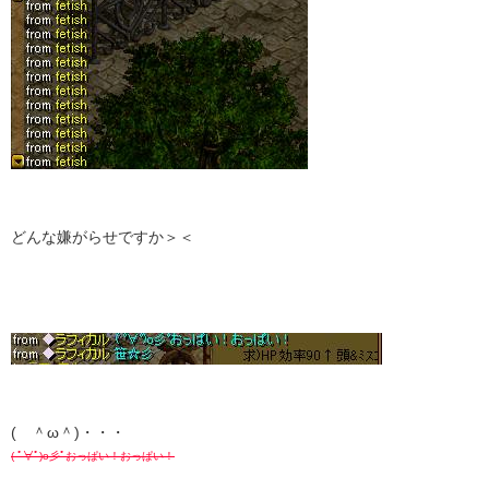
どんな嫌がらせですか＞＜
( ＾ω＾)・・・
( ﾟ∀ﾟ)o彡ﾟおっぱい！おっぱい！