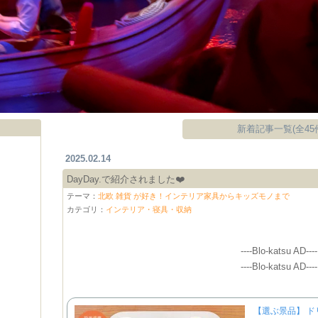
新着記事一覧(全45
2025.02.14
DayDay.で紹介されました❤️
テーマ：
北欧 雑貨 が好き！インテリア家具からキッズモノまで
カテゴリ：
インテリア・寝具・収納
----Blo-katsu AD----
----Blo-katsu AD----
【選ぶ景品】 ド