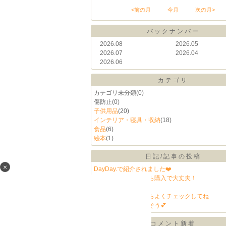
<前の月
今月
次の月>
バックナンバー
2026.08
2026.05
2026.07
2026.04
2026.06
カテゴリ
カテゴリ未分類
(0)
傷防止
(0)
子供用品
(20)
インテリア・寝具・収納
(18)
食品
(6)
絵本
(1)
日記/記事の投稿
×
DayDay.で紹介されました❤️
スタイは生まれてから購入で大丈夫！
今日買いました💕
いろんな形があるからよくチェックしてね
指先の練習から使えそう💕
コメント新着