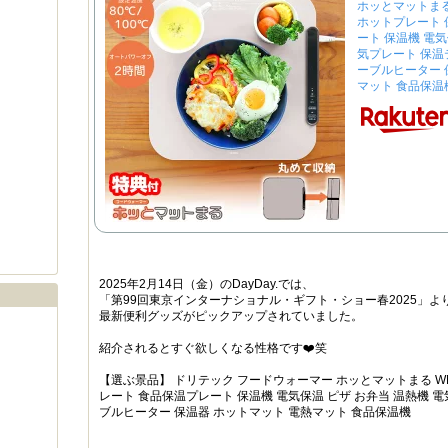
ホッとマットまる 
ホットプレート 
ート 保温機 電気
気プレート 保温
ーブルヒーター 
マット 食品保温
2025年2月14日（金）のDayDay.では、
「第99回東京インターナショナル・ギフト・ショー春2025」よ
最新便利グッズがピックアップされていました。
紹介されるとすぐ欲しくなる性格です❤️笑
【選ぶ景品】 ドリテック フードウォーマー ホッとマットまる WM
レート 食品保温プレート 保温機 電気保温 ピザ お弁当 温熱機 
ブルヒーター 保温器 ホットマット 電熱マット 食品保温機