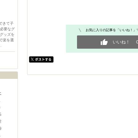
楽できて子
で必要なグ
お気に入りの記事を「いいね！」
グッズを
ので楽を選
いいね！
…
土
1
8
5
2
9
5