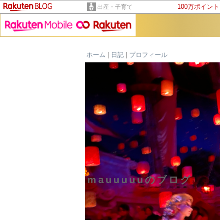
100万ポイン
出産・子育て
ホーム
|
日記
|
プロフィール
mauuuuuのブログ