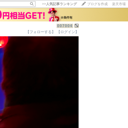
>>
人気記事ランキング
ブログを作成
楽天市場
007004
【フォローする】
【ログイン】
【毎日開催】
15記事にいいね！で1ポイント
10秒滞在
いいね!
--
/
--