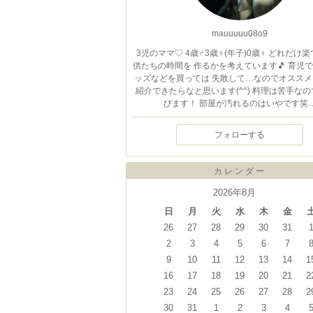
mauuuuu08o9
3児のママ♡ 4歳♂3歳♀(年子)0歳♀ どれだけ
供たちの時間を 作るかを考えています🎵 育児
ッズなどを買っては 失敗して…なのでオススメ
紹介できたらなと思います(^^) 料理は苦手な
びます！ 部屋が汚れるのはいやです笑
フォローする
カレンダー
2026年8月
日
月
火
水
木
金
26
27
28
29
30
31
2
3
4
5
6
7
9
10
11
12
13
14
1
16
17
18
19
20
21
2
23
24
25
26
27
28
2
30
31
1
2
3
4