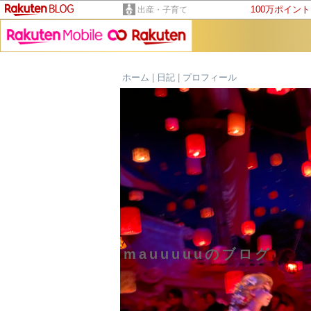
100万ポイン
出産・子育て
ホーム
|
日記
|
プロフィール
mauuuuuのブログ