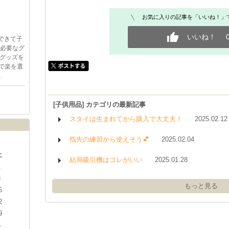
お気に入りの記事を「いいね！」
いいね！
楽できて子
で必要なグ
グッズを
ので楽を選
…
[子供用品] カテゴリの最新記事
スタイは生まれてから購入で大丈夫！
2025.02.12
指先の練習から使えそう💕
2025.02.04
土
結局吸引機はコレがいい
2025.01.28
1
8
もっと見る
5
2
9
5