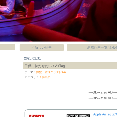
< 新しい記事
新着記事一覧(全45
2025.01.31
子供に持たせたい！AirTag
テーマ：
防犯・防災グッズ(744)
カテゴリ：
子供用品
----Blo-katsu AD----
----Blo-katsu AD----
Apple AirT