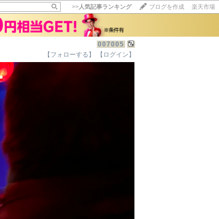
>>
人気記事ランキング
ブログを作成
楽天市場
007005
【フォローする】
【ログイン】
【毎日開催】
15記事にいいね！で1ポイント
10秒滞在
いいね!
--
/
--