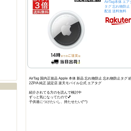
AirTag本体 
タグ 忘れ物防止
配送 送料無料
AirTag 国内正規品 Apple 本体 新品 忘れ物防止 忘れ物防止タグ 
2ZP/A 純正 認定店 楽天モバイル公式 エアタグ
紹介されてる方のを読んで検討中
ずっと気になってたので💕
子供達につけたいし、持たせたい(^^)