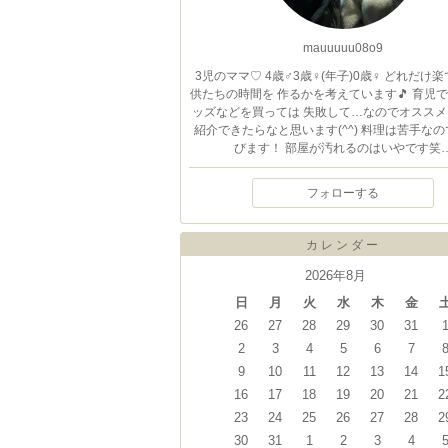
mauuuuu08o9
3児のママ♡ 4歳♂3歳♀(年子)0歳♀ どれだけ
供たちの時間を 作るかを考えています🎵 育児
ッズなどを買っては 失敗して…なのでオススメ
紹介できたらなと思います(^^) 料理は苦手な
びます！ 部屋が汚れるのはいやです笑
フォローする
カレンダー
2026年8月
日
月
火
水
木
金
26
27
28
29
30
31
2
3
4
5
6
7
9
10
11
12
13
14
1
16
17
18
19
20
21
2
23
24
25
26
27
28
2
30
31
1
2
3
4