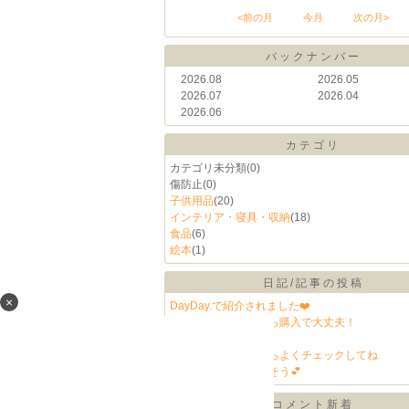
<前の月
今月
次の月>
バックナンバー
2026.08
2026.05
2026.07
2026.04
2026.06
カテゴリ
カテゴリ未分類
(0)
傷防止
(0)
子供用品
(20)
インテリア・寝具・収納
(18)
食品
(6)
絵本
(1)
日記/記事の投稿
×
DayDay.で紹介されました❤️
スタイは生まれてから購入で大丈夫！
今日買いました💕
いろんな形があるからよくチェックしてね
指先の練習から使えそう💕
コメント新着