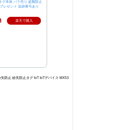
エアタグ本体 バラ売り 盗難防止
 プレゼント 追跡番号あり
楽天で購入
紛失防止 紛失防止タグ IoT IoTデバイス MX53