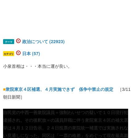
政治について (22923)
テーマ
日本 (57)
カテゴリ
小泉首相は・・・本当に運が良い。
■
衆院東京４区補選、４月実施できず 係争中禁止の規定
［3/11
朝日新聞］
自民党の中西一善衆院議員＝強制わいせつの疑いで１０日現行犯
逮捕され、その後釈放＝の議員辞職に伴う衆院東京４区の補欠選
挙は４月１２日告示、２４日投票の衆院統一補選では実施されな
い見通しになった。同区は「一票の格差」をめぐって現在最高裁