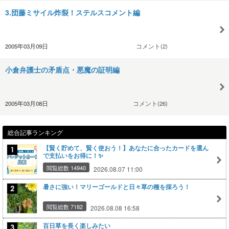
3.団藤ミサイル炸裂！ステルスコメント編
2005年03月09日
コメント(2)
小倉弁護士の矛盾点・悪魔の証明編
2005年03月08日
コメント(26)
総合記事ランキング
【賢く貯めて、賢く使おう！】あなたに合ったカードを選ん
で支払いをお得に！✨
閲覧総数 14940
2026.08.07 11:00
暑さに強い！マリーゴールドと日々草の種を採ろう！
閲覧総数 7182
2026.08.08 16:58
百日草を長く楽しみたい