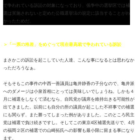
で争われている訴訟の対象になっており、係争中の選挙区では補
選は実施されないと定めた公職選挙法の規定に該当することがわ
かったためだ。
＞「一票の格差」をめぐって現在最高裁で争われている訴訟
まさかこの訴訟を起こしていた人達、こんな事になるとは思わなか
っただろうなぁ。
そもそもこの事件の中西一善議員は亀井静香の子分なので、亀井派
へのダメージは小泉首相にとっては美味しいでしょうね。しかも４
月に補選をしなくて済むなら、自民党が議席を維持出きる可能性が
出てきました。以前にも自分の所の議員が起こした不祥事での補選
にも関らず、また勝ってしまった例がありました。このところ民主
党は補選で負け続きですし。そしてこの東京4区補選先送りで、4月
の福岡２区の補選での山崎拓氏への影響も最小限に留まる事になり
ます。