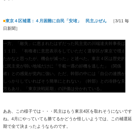
■
東京４区補選：４月困難に自民「安堵」 民主ぶぜん
［3/11 毎
日新聞］
一方、「敵失」に恵まれたはずだった民主党の川端達夫幹事長は
１１日、「有権者に意思表示をしていただく選挙区が東京で増え
たかなと思ったが、機会が減った」と述べた。東京４区は歴史的
に民主党が弱い地域だけに「千載一遇の好機を逃した」（関係
者）との感覚が党内に強い。ただ、幹部の中には「自公の連携が
しっかりしていればそう簡単にとれない」（幹部）との冷静な見
方もあり、「東京決戦延期」の評価は分かれている。
ああ、この様子では・・・民主はもう東京4区を取れそうにないです
ね。4月にやっていても勝てるかどうか怪しいようでは、この補選延
期で全て決まったようなものです。