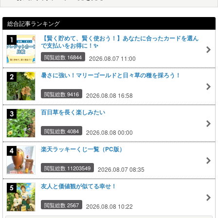
総合記事ランキング
【賢く貯めて、賢く使おう！】あなたに合ったカードを選ん
で支払いをお得に！✨
閲覧総数 16844
2026.08.07 11:00
暑さに強い！マリーゴールドと日々草の種を採ろう！
閲覧総数 9416
2026.08.08 16:58
百日草を長く楽しみたい
閲覧総数 4084
2026.08.08 00:00
楽天ラッキーくじ一覧（PC版）
閲覧総数 11203549
2026.08.07 08:35
友人と価値観が似てる幸せ！
閲覧総数 2567
2026.08.08 10:22