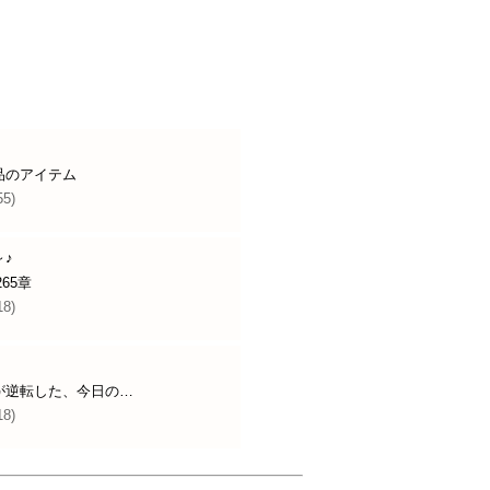
品のアイテム
55)
♪
65章
18)
が逆転した、今日の…
18)