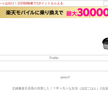
イント山分け！1日5回検索で1ポイントもらえる
Profile
piroco*
主婦兼楽天店長の充実した！？平々凡々な生活（ほぼごはん）の記