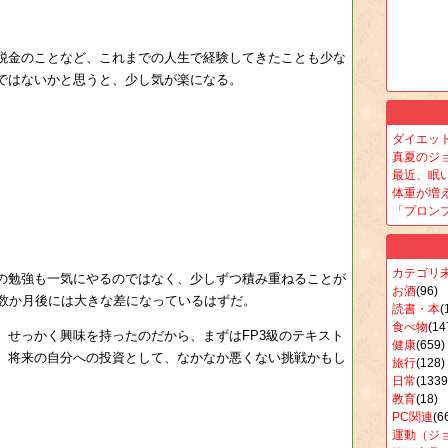
税金のことなど、これまでの人生で経験してきたことも少な
ではないかと思うと、少し気が楽になる。
ダイエッ
真夏のジ
最近、眠い
体重が増
「プロン
カテゴリ
の勉強も一気にやるのではなく、少しずつ積み重ねることが
お酒
(96)
、数か月後には大きな差になっているはずだ。
読書・本
(
食べ物
(14
。せっかく興味を持ったのだから、まずはFP3級のテキスト
健康
(659)
。将来の自分への投資として、なかなか悪くない挑戦かもし
旅行
(128)
日常
(1339
教育
(18)
PC関連
(6
運動（ジ