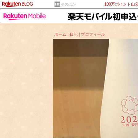
100万ポイント山
そのほか
ホーム
|
日記
|
プロフィール