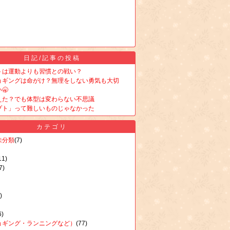
日記/記事の投稿
トは運動よりも習慣との戦い？
ョギングは命がけ？無理をしない勇気も大切
🥱
えた？でも体型は変わらない不思議
プト」って難しいものじゃなかった
カテゴリ
未分類
(7)
11)
7)
)
6)
ョギング・ランニングなど）
(77)