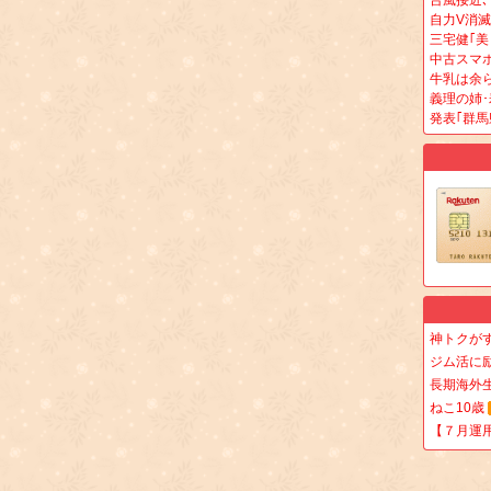
台風接近
自力V消滅
三宅健｢美
中古スマホ｢
牛乳は余
義理の姉
発表｢群馬
神トクが
ジム活に
長期海外
ねこ10歳
【７月運