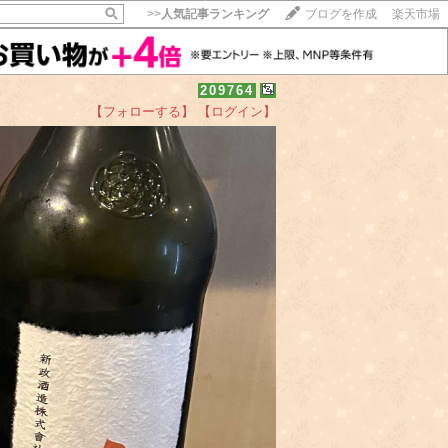
>>
人気記事ランキング
ブログを作成
楽天市場
209764
【フォローする】
【ログイン】
【毎日開催】
15記事にいいね！で1ポイント
10秒滞在
いいね!
--
/
--