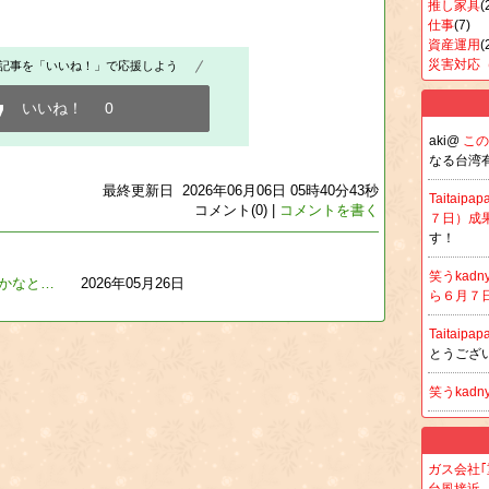
推し家具
(
仕事
(7)
資産運用
(
災害対応
記事を「いいね！」で応援しよう
いいね！
0
aki@
こ
なる台湾
最終更新日 2026年06月06日 05時40分43秒
Taitaipap
コメント(0) |
コメントを書く
７日）成果(
す！
笑うkad
かなと…
2026年05月26日
ら６月７日
Taitaipap
とうござ
笑うkad
ガス会社｢