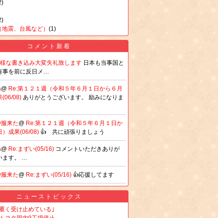
2)
2)
（地震、台風など）
(1)
コメント新着
の様な書き込み大変失礼致します
日本も当事国と
有事を前に反日メ…
a
@
Re:第１２１週（令和５年６月１日から６月
06/08)
ありがとうございます。 励みになりま
ny服来た
@
Re:第１２１週（令和５年６月１日か
）成果(06/08)
👍️ 共に頑張りましょう
a
@
Re:まずい(05/16)
コメントいただきありが
います。 …
ny服来た
@
Re:まずい(05/16)
👍️応援してます
ニューストピックス
重く受け止めている｣