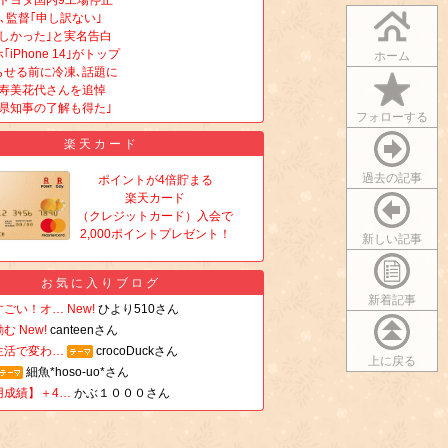
､トヨタ国内9工場停止
､監督｢申し訳ない｣
しかった｣と実名告白
iPhone 14｣がトップ
ホーム
らせる前に冷凍､話題に
･寿美花代さんを追悼
県知事の了解も得た｣
フォローする
楽天カード
過去の記事
ポイントが4倍貯まる
楽天カード
（クレジットカード）入会で
2,000ポイントプレゼント！
新しい記事
お気に入りブログ
新着記事
すごい！オ…
New!
ひより510さん
励む
New!
canteenさん
生活で変わ…
crocoDuckさん
上に戻る
細魚*hoso-uo*さん
用成績】＋4…
かぶ１０００さん