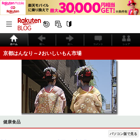
ホーム
前へ
次へ
コメント
シェア
京都はんなり～♪おいしいもん市場
健康食品
パソコン版で見る