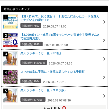
総合記事ランキング
【賢く貯めて、賢く使おう！】あなたに合ったカードを選ん
で支払いをお得に！✨
閲覧総数 7867
2026.08.07 11:00
【3,000ポイント進呈×抽選キャンペーン実施中】楽天でんき
で固定費見直し
閲覧総数 19981
2026.08.04 11:00
楽天ラッキーくじ一覧（PC版）
閲覧総数 11200348
2026.08.07 08:35
スマホは常に手元に・微笑み返したくなる千日紅
閲覧総数 1964
2026.08.07 00:10
楽天ラッキーくじ一覧（スマホ版）
閲覧総数 8779561
2026.08.07 08:36
もっと見る