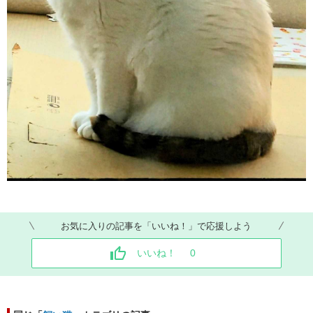
お気に入りの記事を「いいね！」で応援しよう
いいね！
0