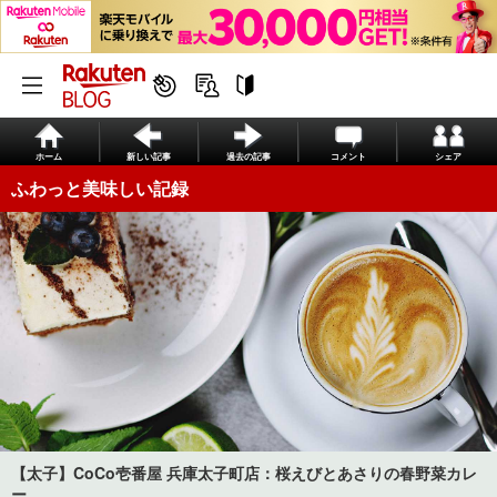
ホーム
新しい記事
過去の記事
コメント
シェア
ふわっと美味しい記録
【太子】CoCo壱番屋 兵庫太子町店：桜えびとあさりの春野菜カレ
ー