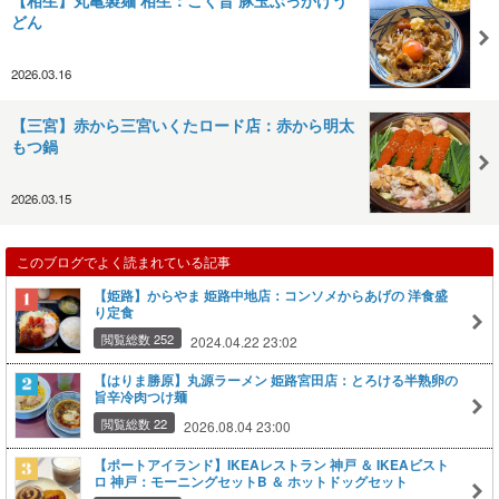
どん
2026.03.16
【三宮】赤から三宮いくたロード店：赤から明太
もつ鍋
2026.03.15
このブログでよく読まれている記事
【姫路】からやま 姫路中地店：コンソメからあげの 洋食盛
り定食
閲覧総数 252
2024.04.22 23:02
【はりま勝原】丸源ラーメン 姫路宮田店：とろける半熟卵の
旨辛冷肉つけ麺
閲覧総数 22
2026.08.04 23:00
【ポートアイランド】IKEAレストラン 神戸 ＆ IKEAビスト
ロ 神戸：モーニングセットB ＆ ホットドッグセット