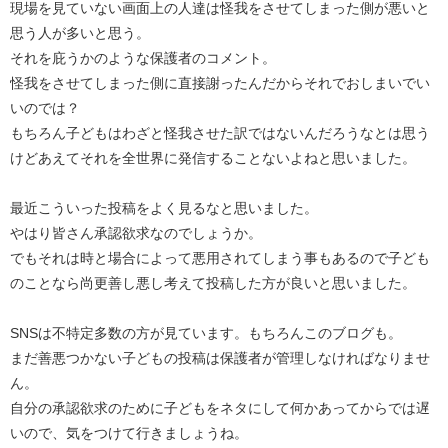
現場を見ていない画面上の人達は怪我をさせてしまった側が悪いと
思う人が多いと思う。
それを庇うかのような保護者のコメント。
怪我をさせてしまった側に直接謝ったんだからそれでおしまいでい
いのでは？
もちろん子どもはわざと怪我させた訳ではないんだろうなとは思う
けどあえてそれを全世界に発信することないよねと思いました。
最近こういった投稿をよく見るなと思いました。
やはり皆さん承認欲求なのでしょうか。
でもそれは時と場合によって悪用されてしまう事もあるので子ども
のことなら尚更善し悪し考えて投稿した方が良いと思いました。
SNSは不特定多数の方が見ています。もちろんこのブログも。
まだ善悪つかない子どもの投稿は保護者が管理しなければなりませ
ん。
自分の承認欲求のために子どもをネタにして何かあってからでは遅
いので、気をつけて行きましょうね。