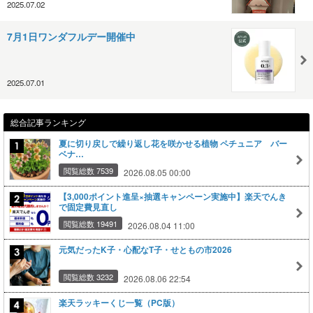
2025.07.02
7月1日ワンダフルデー開催中
2025.07.01
総合記事ランキング
夏に切り戻しで繰り返し花を咲かせる植物 ペチュニア バー
ベナ…
閲覧総数 7539
2026.08.05 00:00
【3,000ポイント進呈×抽選キャンペーン実施中】楽天でんき
で固定費見直し
閲覧総数 19491
2026.08.04 11:00
元気だったK子・心配なT子・せともの市2026
閲覧総数 3232
2026.08.06 22:54
楽天ラッキーくじ一覧（PC版）