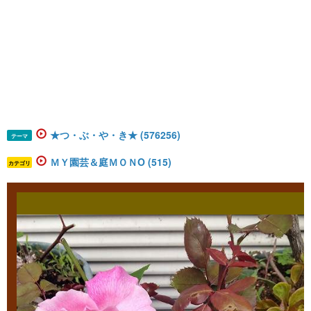
★つ・ぶ・や・き★ (576256)
テーマ
ＭＹ園芸＆庭ＭＯＮO (515)
カテゴリ