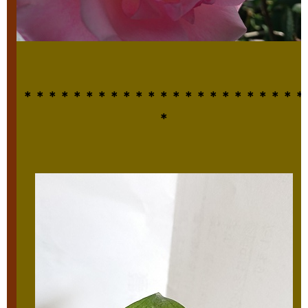
＊＊＊＊＊＊＊＊＊＊＊＊＊＊＊＊＊＊＊＊＊＊＊
＊