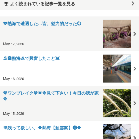
よく読まれている記事一覧を見る
💖熱海で遭遇した…皆、魅力的だった💞
May 17, 2026
🚢🏨熱海♨で興奮したこと💓
May 16, 2026
💙ワンブレイク💙🌟🔷見て下さい！今日の我が家
🔷
May 15, 2026
💜残って欲しい、🔶熱海【起雲閣】❹🔶