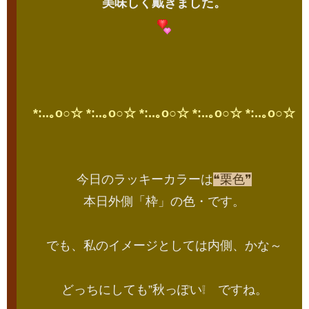
美味しく戴きました。
*:..｡o○☆ *:..｡o○☆ *:..｡o○☆ *:..｡o○☆ *:..｡o○☆
今日のラッキーカラーは
❝栗色❞
本日外側「枠」の色・です。
でも、私のイメージとしては内側、かな～
どっちにしても”秋っぽい❕ ですね。