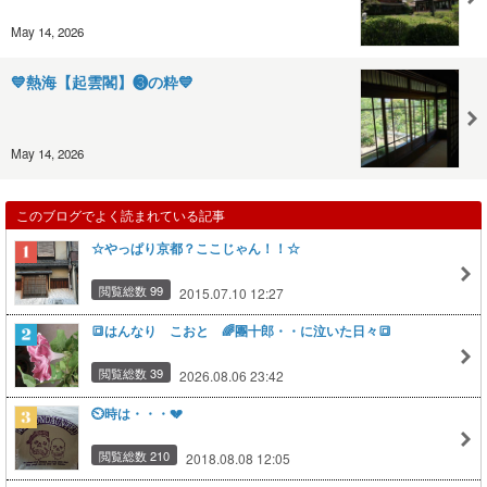
May 14, 2026
💙熱海【起雲閣】❸の粋💙
May 14, 2026
このブログでよく読まれている記事
☆やっぱり京都？ここじゃん！！☆
閲覧総数 99
2015.07.10 12:27
🔳はんなり こおと 🌈團十郎・・に泣いた日々🔳
閲覧総数 39
2026.08.06 23:42
⏲時は・・・💔
閲覧総数 210
2018.08.08 12:05