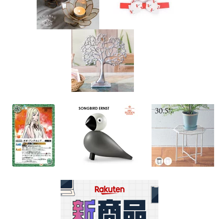
​
​ ​
​
​​
​
​​