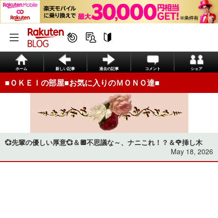
ホーム
新しい記事
過去の記事
コメント
シェア
■ＯＫＥＩの部屋■お気に入りのＭＯＮＯ達■
💞先輩の優しい厚意💞＆🔲不思議な～、ナニこれ！？＆🌹挿し木
May 18, 2026