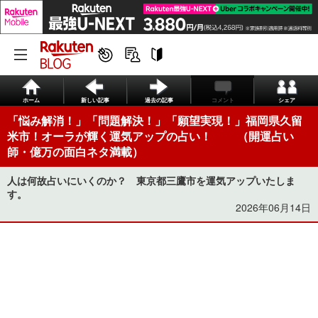
ホーム
新しい記事
過去の記事
コメント
シェア
「悩み解消！」「問題解決！」「願望実現！」福岡県久留
米市！オーラが輝く運気アップの占い！ （開運占い
師・億万の面白ネタ満載）
人は何故占いにいくのか？ 東京都三鷹市を運気アップいたしま
す。
2026年06月14日