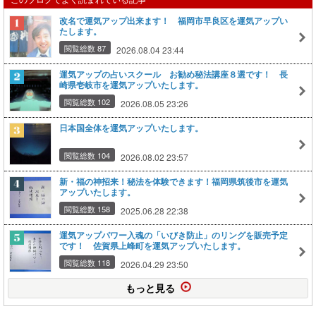
改名で運気アップ出来ます！ 福岡市早良区を運気アップい
たします。
閲覧総数 87
2026.08.04 23:44
運気アップの占いスクール お勧め秘法講座８選です！ 長
崎県壱岐市を運気アップいたします。
閲覧総数 102
2026.08.05 23:26
日本国全体を運気アップいたします。
閲覧総数 104
2026.08.02 23:57
新・福の神招来！秘法を体験できます！福岡県筑後市を運気
アップいたします。
閲覧総数 158
2025.06.28 22:38
運気アップパワー入魂の「いびき防止」のリングを販売予定
です！ 佐賀県上峰町を運気アップいたします。
閲覧総数 118
2026.04.29 23:50
もっと見る