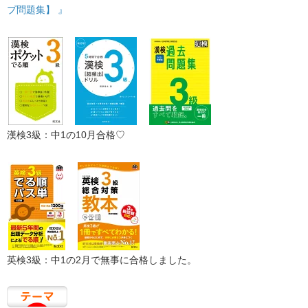
プ問題集】 』
漢検3級：中1の10月合格♡
英検3級：中1の2月で無事に合格しました。