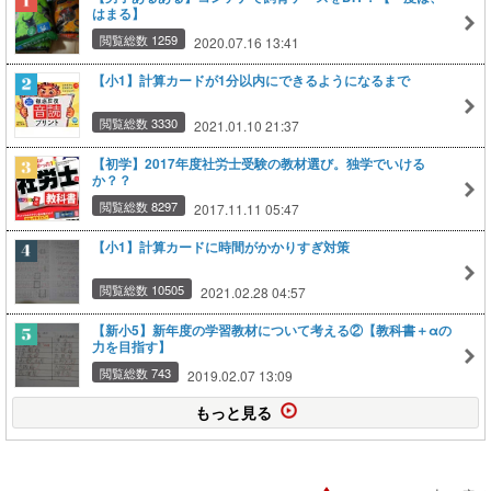
はまる】
閲覧総数 1259
2020.07.16 13:41
【小1】計算カードが1分以内にできるようになるまで
閲覧総数 3330
2021.01.10 21:37
【初学】2017年度社労士受験の教材選び。独学でいける
か？？
閲覧総数 8297
2017.11.11 05:47
【小1】計算カードに時間がかかりすぎ対策
閲覧総数 10505
2021.02.28 04:57
【新小5】新年度の学習教材について考える②【教科書＋αの
力を目指す】
閲覧総数 743
2019.02.07 13:09
もっと見る