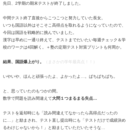
先日、2学期の期末テストが終了しました。
中間テスト終了直後からこつこつと努力していた長女。
いつも国語以外はそこそこ高得点を取れるようになっていたので、
今回は国語を戦略的に挑んでいました。
漢字は早めに一通り終えて、テストまでだいたい毎週チェック＆学
校のワークは4回解く。＋塾の定期テスト対策プリントも何周か。
結果、国語爆上がり。
（まさかの学年最高点！！）
いやいや、ほんと頑張ったよ、よかったよ…。ぱちぱちぱち。
と、思っていたのもつかの間。
数学で問題を読み間違えて
大問１つまるまる失点…
テストを返却時にも「読み間違えてなかったら高得点だったの
に…」と励まされ、テスト直し提出時にも「テストだけで成績決め
るわけじゃないから！」と励ましていただいたそうな…