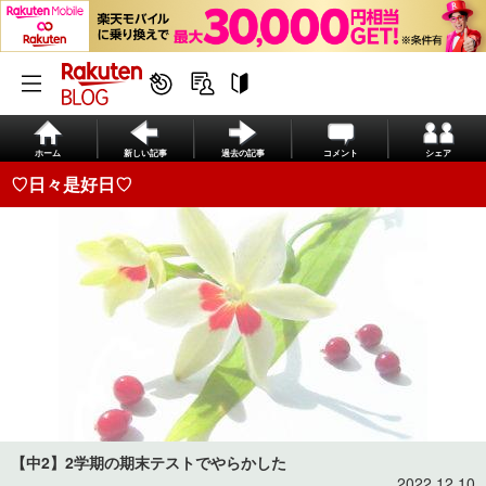
ホーム
新しい記事
過去の記事
コメント
シェア
♡日々是好日♡
【中2】2学期の期末テストでやらかした
2022.12.10