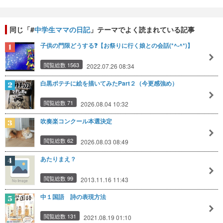
同じ「#
中学生ママの日記
」テーマでよく読まれている記事
子供の門限どうする❓【お祭りに行く娘との会話(*^-^*)】
閲覧総数 1563
2022.07.26 08:34
白黒ポテチに絵を描いてみたPart２（今更感強め）
閲覧総数 71
2026.08.04 10:32
吹奏楽コンクール本選決定
閲覧総数 62
2026.08.03 08:49
あたりまえ？
閲覧総数 99
2013.11.16 11:43
中１国語 詩の表現方法
閲覧総数 131
2021.08.19 01:10