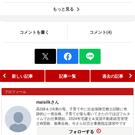
もっと見る
コメントを書く
コメント(4)
新しい記事
記事一覧
過去の記事
プロフィール
maisilkさん
高2姉＆小6弟の母。子育て中に社会保険労務士試験に奇
跡的に一発合格。子育てが落ち着いてきたのでほぼフルタ
イムでお仕事開始。2024年宅建士＆賃貸不動産経営管理
士W受験、無事合格。今さら社労士事務指定講習中です
フォローする