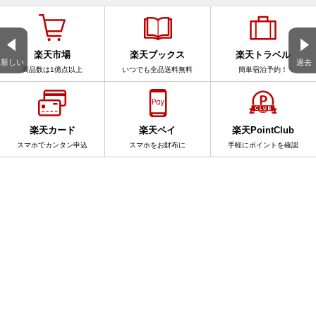
楽天市場
楽天ブックス
楽天トラベル
新しい
過去
商品数は1億点以上
いつでも全品送料無料
簡単宿泊予約！
楽天カード
楽天ペイ
楽天PointClub
スマホでカンタン申込
スマホをお財布に
手軽にポイントを確認
サービス一覧
アプリ一覧
楽天ブログ全体を検索
このブログ内を検索