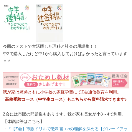
今回のテストで大活躍した理科と社会の用語集！！
中2で購入したけど中1から購入しておけばよかったと言っています
＾＾
我が家は姉弟ともに小学校の家庭学習にてZ会通信教育を利用。
↑高校受験コース（中学生コース）もこちらから資料請求できます♪
Z会には市販の問題集もあります。我が家も長女が小3～4で利用。
【体験談等はこちら】
・
『【Z会】市販ドリルで教科書＋αの理解を深める【グレードアッ