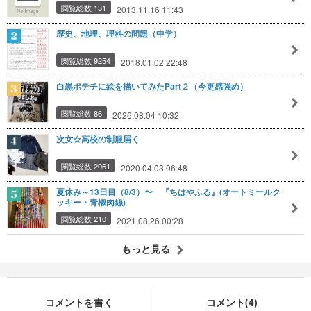
閲覧総数 131
2013.11.16 11:43
歴史、地理、理科の問題（中学）
閲覧総数 9254
2018.01.02 22:48
白黒ポテチに絵を描いてみたPart２（今更感強め）
閲覧総数 86
2026.08.04 10:32
次女☆高校の制服届く
閲覧総数 2061
2020.04.03 06:48
夏休み～13日目（8/3）〜 『ちはやふる』(オートミールク
ッキー・青椒肉絲)
閲覧総数 210
2021.08.26 00:28
もっと見る
コメントを書く
コメント(4)