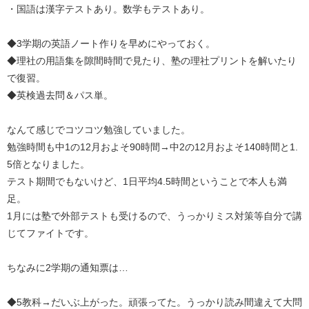
・国語は漢字テストあり。数学もテストあり。
◆3学期の英語ノート作りを早めにやっておく。
◆理社の用語集を隙間時間で見たり、塾の理社プリントを解いたり
で復習。
◆英検過去問＆パス単。
なんて感じでコツコツ勉強していました。
勉強時間も中1の12月およそ90時間→中2の12月およそ140時間と1.
5倍となりました。
テスト期間でもないけど、1日平均4.5時間ということで本人も満
足。
1月には塾で外部テストも受けるので、うっかりミス対策等自分で講
じてファイトです。
ちなみに2学期の通知票は…
◆5教科→だいぶ上がった。頑張ってた。うっかり読み間違えて大問