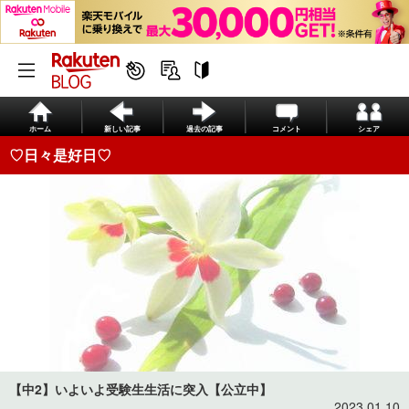
ホーム
新しい記事
過去の記事
コメント
シェア
♡日々是好日♡
【中2】いよいよ受験生生活に突入【公立中】
2023.01.10