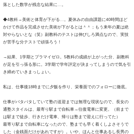
落とした数学が残念な結果に…。
◆4教科→美術と体育が下がる…。夏休みの自由課題に40時間ほど
かけて作品を完成させた美術が下がるとは＾＾；もう来年の夏は絶
対やらないとな（笑）副教科のテストは伸びしろ満点なので、実技
が苦手な分テストで頑張ろう！
→結果、1学期とプラマイゼロ。5教科の成績が上がった分、副教科
が足を引っ張る形に。3学期で学年評定が決まってしまうので気を引
き締めていきまっしょい。
私は、仕事後18時までに夕飯を作り、栄養面でのフォローに徹底。
仕事がバタバタしていて塾の送迎までは無理な現状なので、長女の
通塾スタイルは、最寄り駅まで自転車→往復電車に変更。（前まで
は駅まで徒歩、行きだけ電車、帰りは塾まで迎えに行ってた）
最寄り駅まで自転車になったので、塾までも早く着くしよさそうで
した（金銭面だけがあれですが）。いや、ほんと仕事あるし長男の