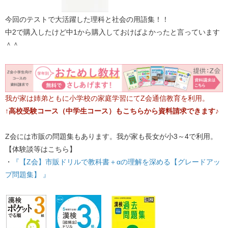
今回のテストで大活躍した理科と社会の用語集！！
中2で購入したけど中1から購入しておけばよかったと言っています
＾＾
我が家は姉弟ともに小学校の家庭学習にてZ会通信教育を利用。
↑高校受験コース（中学生コース）もこちらから資料請求できます♪
Z会には市販の問題集もあります。我が家も長女が小3～4で利用。
【体験談等はこちら】
・
『【Z会】市販ドリルで教科書＋αの理解を深める【グレードアッ
プ問題集】 』