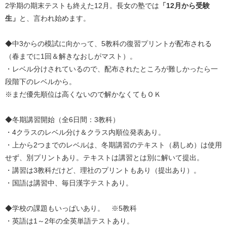
2学期の期末テストも終えた12月。長女の塾では
「12月から受験
生」
と、言われ始めます。
◆中3からの模試に向かって、5教科の復習プリントが配布される
（春までに1回＆解きなおしがマスト）。
・レベル分けされているので、配布されたところが難しかったら一
段階下のレベルから。
※まだ優先順位は高くないので解かなくてもＯＫ
◆冬期講習開始（全6日間：3教科）
・4クラスのレベル分け＆クラス内順位発表あり。
・上から2つまでのレベルは、冬期講習のテキスト（易しめ）は使用
せず、別プリントあり。テキストは講習とは別に解いて提出。
・講習は3教科だけど、理社のプリントもあり（提出あり）。
・国語は講習中、毎日漢字テストあり。
◆学校の課題もいっぱいあり。 ※5教科
・英語は1～2年の全英単語テストあり。