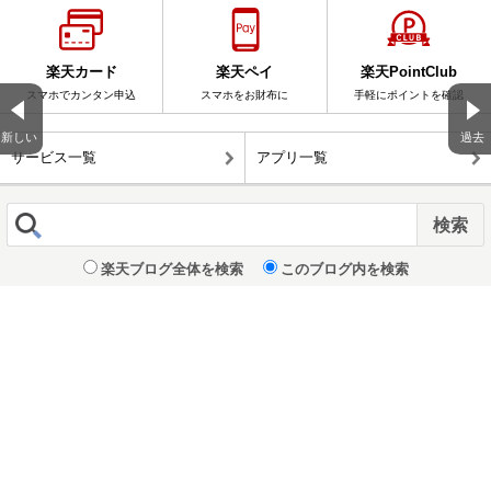
楽天カード
楽天ペイ
楽天PointClub
スマホでカンタン申込
スマホをお財布に
手軽にポイントを確認
新しい
過去
サービス一覧
アプリ一覧
楽天ブログ全体を検索
このブログ内を検索
表示 :
モバイル
|
パソコン版
企業情報
｜
個人情報保護方針
© Rakuten Group, Inc.