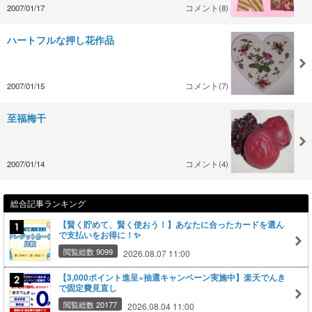
2007/01/17
コメント(8)
ハートフルな押し花作品
2007/01/15
コメント(7)
至福梅干
2007/01/14
コメント(4)
総合記事ランキング
【賢く貯めて、賢く使おう！】あなたに合ったカードを選ん
で支払いをお得に！✨
閲覧総数 9099
2026.08.07 11:00
【3,000ポイント進呈×抽選キャンペーン実施中】楽天でんき
で固定費見直し
閲覧総数 20177
2026.08.04 11:00