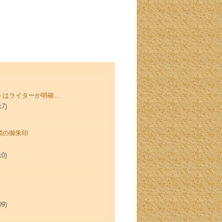
トはライターが明確…
17)
閣の御朱印
10)
09)