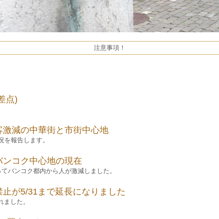
注意事項！
差点)
客激減の中華街と市街中心地
況を報告します。
バンコク中心地の現在
てバンコク都内から人が激減しました。
止が5/31まで延長になりました
れました。