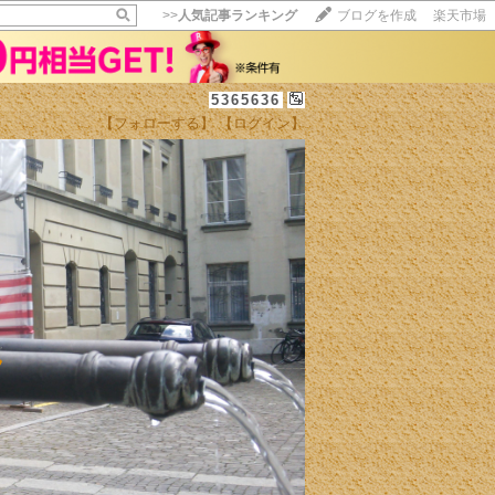
>>
人気記事ランキング
ブログを作成
楽天市場
5365636
【フォローする】
【ログイン】
ん