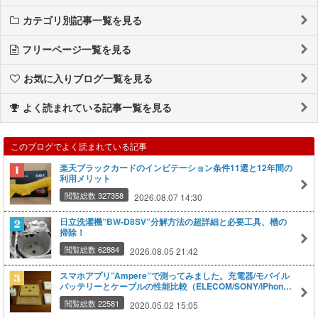
カテゴリ別記事一覧を見る
フリーページ一覧を見る
お気に入りブログ一覧を見る
よく読まれている記事一覧を見る
このブログでよく読まれている記事
楽天ブラックカードのインビテーション条件11選と12年間の
利用メリット
閲覧総数 327358
2026.08.07 14:30
日立洗濯機”BW-D8SV”分解方法の超詳細と必要工具、槽の
掃除！
閲覧総数 62884
2026.08.05 21:42
スマホアプリ”Ampere”で測ってみました。充電器/モバイル
バッテリーとケーブルの性能比較（ELECOM/SONY/iPhone
純正など）
閲覧総数 22581
2020.05.02 15:05