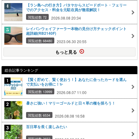
【ラン島への行き方】パタヤからスピードボート・フェリー
でのアクセス・料金を元駐在員が徹底解説！
閲覧総数 72
2026.08.08 20:34
レイバンウェイファーラー本物の見分け方チェックポイント
超詳細(RB2140F)
閲覧総数 68480
2023.06.30 20:55
もっと見る
総合記事ランキング
【賢く貯めて、賢く使おう！】あなたに合ったカードを選ん
で支払いをお得に！✨
閲覧総数 13999
2026.08.07 11:00
暑さに強い！マリーゴールドと日々草の種を採ろう！
閲覧総数 6534
2026.08.08 16:58
百日草を長く楽しみたい
閲覧総数 2652