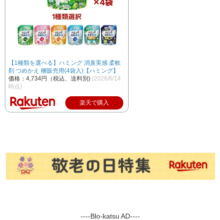
【1種類を選べる】ハミング 消臭実感 柔軟
剤 つめかえ 梱販売用(4袋入)【ハミング】
価格：4,734円（税込、送料別)
(2026/6/14
時点)
楽天で購入
----Blo-katsu AD----