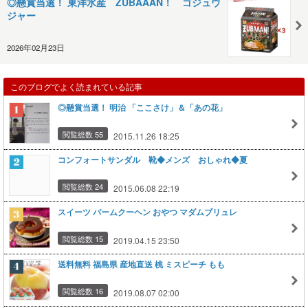
◎懸賞当選！ 東洋水産 ZUBAAAN！ ゴジュウ
ジャー
2026年02月23日
このブログでよく読まれている記事
◎懸賞当選！ 明治 「ここさけ」＆「あの花」
閲覧総数 55
2015.11.26 18:25
コンフォートサンダル 靴◆メンズ おしゃれ◆夏
閲覧総数 24
2015.06.08 22:19
スイーツ バームクーヘン おやつ マダムブリュレ
閲覧総数 15
2019.04.15 23:50
送料無料 福島県 産地直送 桃 ミスピーチ もも
閲覧総数 16
2019.08.07 02:00