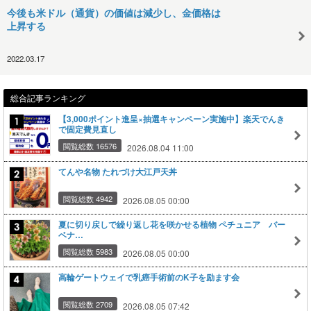
今後も米ドル（通貨）の価値は減少し、金価格は
上昇する
2022.03.17
総合記事ランキング
【3,000ポイント進呈×抽選キャンペーン実施中】楽天でんき
で固定費見直し
閲覧総数 16576
2026.08.04 11:00
てんや名物 たれづけ大江戸天丼
閲覧総数 4942
2026.08.05 00:00
夏に切り戻しで繰り返し花を咲かせる植物 ペチュニア バー
ベナ…
閲覧総数 5983
2026.08.05 00:00
高輪ゲートウェイで乳癌手術前のK子を励ます会
閲覧総数 2709
2026.08.05 07:42