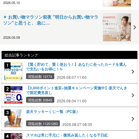
2026.05.10
✦ お買い物マラソン前夜 "明日からお買い物マラ
ソン"と思うと、 急に…
2026.05.09
総合記事ランキング
【賢く貯めて、賢く使おう！】あなたに合ったカードを選ん
で支払いをお得に！✨
閲覧総数 12174
2026.08.07 11:00
【3,000ポイント進呈×抽選キャンペーン実施中】楽天でんき
で固定費見直し
閲覧総数 20845
2026.08.04 11:00
楽天ラッキーくじ一覧（PC版）
閲覧総数 11201283
2026.08.07 08:35
スマホは常に手元に・微笑み返したくなる千日紅