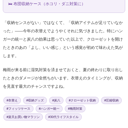
🛌 布団収納ケース（ホコリ・ダニ対策に）
「収納センスがない」ではなくて、「収納アイテムが足りていなか
った」——今年の衣替えでようやくそれに気づきました。特にハン
ガーの統一と炭八の効果は思っていた以上で、クローゼットを開け
たときのあの「よし、いい感じ」という感覚が初めて味わえた気が
します。
梅雨が来る前に湿気対策を済ませておくと、夏の終わりに取り出し
たときのダメージが全然ちがいます。衣替えのタイミングが、収納
を見直す最大のチャンスですよね。
#衣替え
#収納グッズ
#炭八
#クローゼット収納
#圧縮収納
#フィッツケース
#ハンガー統一
#梅雨対策
#楽天お買い物マラソン
#30代ライフスタイル