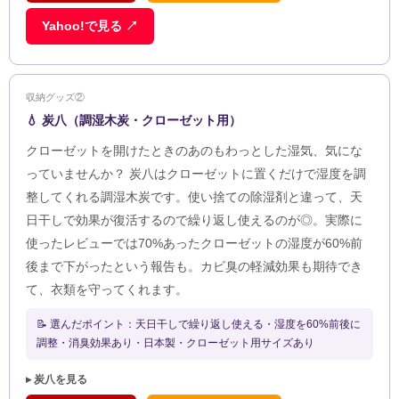
Yahoo!で見る ↗
収納グッズ②
💧 炭八（調湿木炭・クローゼット用）
クローゼットを開けたときのあのもわっとした湿気、気にな
っていませんか？ 炭八はクローゼットに置くだけで湿度を調
整してくれる調湿木炭です。使い捨ての除湿剤と違って、天
日干しで効果が復活するので繰り返し使えるのが◎。実際に
使ったレビューでは70%あったクローゼットの湿度が60%前
後まで下がったという報告も。カビ臭の軽減効果も期待でき
て、衣類を守ってくれます。
📝 選んだポイント：天日干しで繰り返し使える・湿度を60%前後に
調整・消臭効果あり・日本製・クローゼット用サイズあり
▸ 炭八を見る