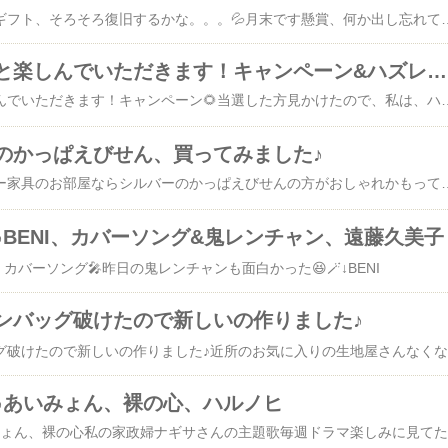
ドットマネー・ドットギフト、そろそろ復旧するかな。。。💦月末です懸賞、何か出し忘れてないかな☕ソワソワし
伊藤園のマルっと楽しんでいただきます！キャンペーン&ハズレたっぽい
伊藤園のマルっと楽しんでいただきます！キャンペーン🌻当選した方見かけたので、私
のかっぱえびせん、買ってみました♪
姪っ子ちゃんのシルバー家具のお部屋ならシルバーのかっぱえびせんの方がおしゃれかもって。。。😺姪っ子
♪BENI、カバーソング&鬼レンチャン、遠藤久美子
、カバーソング🎤昨日の鬼レンチャンも面白かった😆🪄↓BENI
ンバッグ破けたので新しいの作りました♪
♪あいみょん、裸の心、ハルノヒ