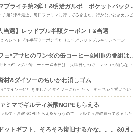
今日からファミマプライチ第2弾！&明治ガ
万人当選】レッドブル半額クーポン！&当選
使えるレッドブル半額クーポン当たります🪄レッドブルキャンペーン
今日のおうちカフェ*アサヒのワンダの缶コーヒ
今日のおうちカフェ*アサヒのワン
資材&ダイソーのちいかわ消しゴム
メルカリの梱包資材買いにダイソーに行きました🪄ダイソーに行ったら、めっちゃ可愛いちいかわの消しゴム売ってたので、子どもたちにお土産🛍️今なら
ファミマでギルティ炭酸NOPEもらえる
先着5万人にファミマでギルティ炭酸NOPEもらえるそうなので、ギルティ炭酸買ってきました😺QRコード読み取って、特典もらって、、、と大変だったけ
ドットマネー・ドットギフト、そろそろ