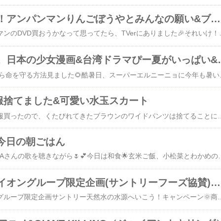
劇場版それいけ！アンパンマンりんごぼうやとみんなの願い&ブックオフ
ブックオフでアンパンマンのDVD買おうかなって思ってたら、TV
今年の夏の予定。日本の少女漫画&台
ホンマでっかTV酷暑から命を守る方法見ました🌻酷暑日、スーパーエル
服捨てました&可愛い水玉スカート
今日の断捨離🌻新しい服買ったので、くたびれてきたブラウンのワイドパンツは捨てることに🪴子どもた
&今日の朝ごはん
今日の朝ごはんは、LiSAさんの歌を聴きながら🌷💕今日は和食🌟玄米ご飯
【全国エリア】イオングループ限定企画(サントリーフーズ協賛) サントリー天然水の水源へいこう！キャンペーン
【全国エリア】イオングループ限定企画サントリー天然水の水源へいこう