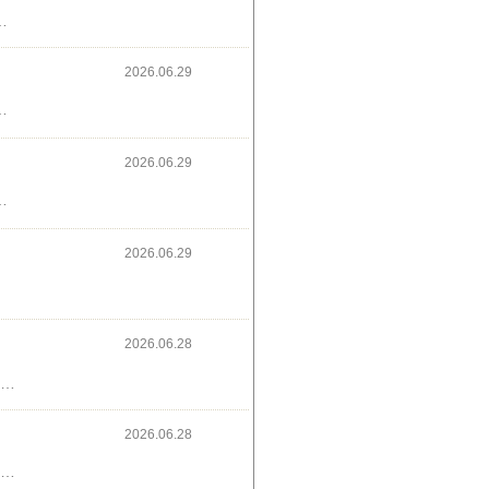
ます昨日気付いた、Coke ONでジュースもらうの忘れてました💦(危ないとこだった)↓試し読みできます
2026.06.29
は、ハズレたっぽい😆スイーツ食べたかったな🍒やっぱり、スイーツは難しいな😿
2026.06.29
ちゃんと一緒に白黒パッケージのかっぱえびせん、買ってみました🌿普通のより少し安いといいな🍵↓広告
2026.06.29
2026.06.28
子どものレッスンバッグ破けたので新しいの作りました♪近所のお気に入りの生地屋さんなくなってしまったので💦大きめの手芸屋さん行ってきました🛍️可愛いキルト素材の布ゲットできてよかったです↓シナモロール可愛い😆
2026.06.28
今日の朝の音楽♪あいみょん、裸の心私の家政婦ナギサさんの主題歌毎週ドラマ楽しみに見てたなぁ🌷今日の朝ご飯は卵かけご飯、牛乳味噌スープ野菜炒め↓楽天1位✨