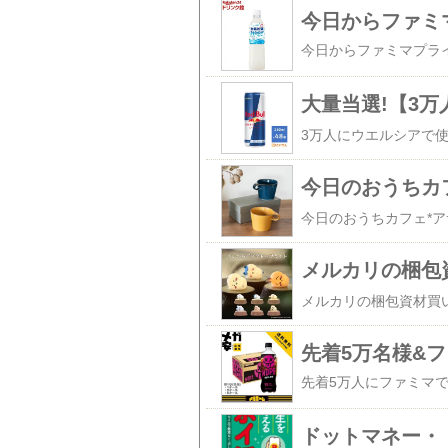
大量当選!【3
3万人にウエルシアで
メルカリの梱包
先着5万名様&