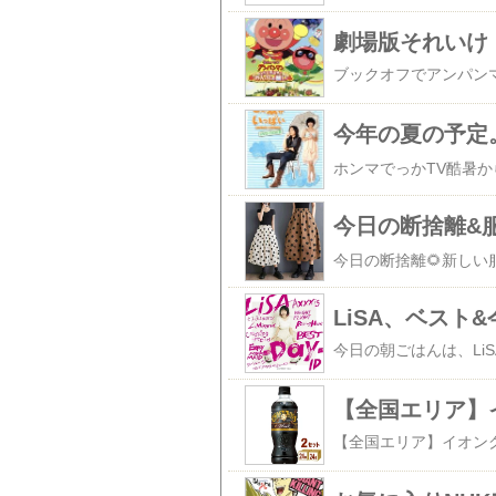
今日の断捨離&
LiSA、ベスト