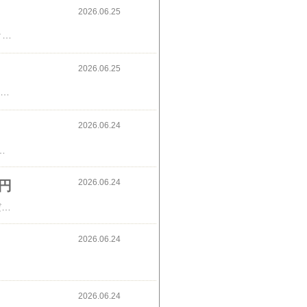
2026.06.25
水玉がマイブームで、最近はほぼ毎日水玉の服着てます😆🧋広告 水玉ドットVネックサロペット↓
2026.06.25
今日の朝の音楽♪あいみょん、おいしいパスタがあると聞いて今日の朝食は、あんバタートースト🍞野菜サラダ🥦🥗豆腐ステーキお茶は八女茶🍵↓あいみょんCD、視聴できます
2026.06.24
っきょうでタルタルソース作ってみました🌱意外とらっきょ酢って甘くて美味しいので他の料理にも使ってます🫒↓ごま南蛮?
2026.06.24
円
ずっと欲しかった&ハニーのミニチュアキーホルダー、ゲットしました🩰高いので、ピンクのだけゲットしましたが、やっぱりコンプリートすればよかった💦可愛すぎる〜🥺💕↓コンプリート
2026.06.24
2026.06.24