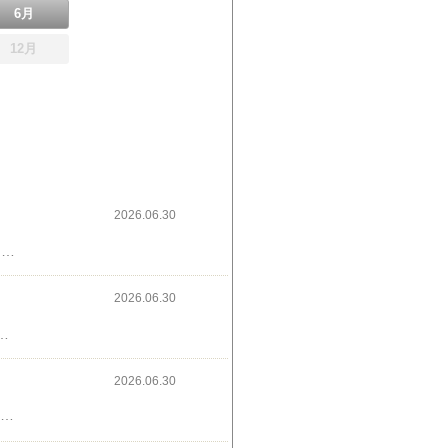
6月
12月
2026.06.30
明日の朝の音楽♪ヤングスキニーにしようかな🎧朝ごはんは、スーパーの値引きポイントで買ってきた菓子パンたち🎉特にタカキベーカリーのはちみつブレッドが美味しそう😆🍞↓ヤングスキニー、視聴
2026.06.30
ツしたきゅうりになった😆🌿朝はゼリーお休みして、きゅうり食べようと思います🫒↓広告
2026.06.30
大量当選!のどごし生抽選で175,000人に当たります🌿私は、ハズレました。。。こちらから↓のどごし生の1本、当たる♪↓広告