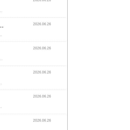
2026.06.26
）
!”🍔🏆GIANT KILLING（ジャイアントキリング）⚽監督が主人公のサッカーアニメです🎤↓原作
2026.06.26
プ特集&ゴールめがけてシュート！！『サッカー・フットサル』作品
サッカー・フットサル』作品エリアの騎士、アオアシ、ブルーロックなどアニメ配信中😆↓エリアの騎士
2026.06.26
たので捨てることに😥新しいの買わないといけないな🍒今日は近所の方に素敵な花の絵はがきもらいました(昔、銀行から粗品で頂いたそう🌷)広告 パンどろぼうMOOKボディバッグ↓
2026.06.26
ス)子ども部屋のクローゼットの横の壁にワンピース飾りつけしました🍒↓このワンピースも可愛い😆
2026.06.26
スキングテープを貼って水玉部屋に模様替え🎊↓mtマスキングテープ
2026.06.26