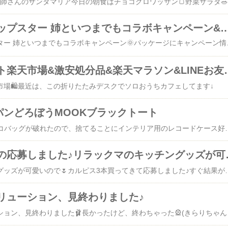
サッポロ一番カップスター 姉といつまでもコラボキャ
サッポロ一番カップスター 姉といつまでもコラボキャン
サンワダイレクト楽天市場&激安処分
場🛍️最近は、この折りたたみデスクでソロおうちカフェしてます↓
パンどろぼうMOOKブラックトート
今日の捨て活🌦️青いエコバッグが破れたので、捨てる
カルピスの懸賞の
リラックマのキッチングッズが可愛いので🌷カルピス3本買ってきて応募しました♪すぐ結果
リューション、見終わりました♪
きらりん☆レボリューション、見終わ