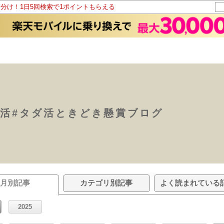
山分け！1日5回検索で1ポイントもらえる
イ活#タダ活ときどき懸賞ブログ
月別記事
カテゴリ別記事
よく読まれている
2025