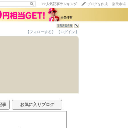
>>
人気記事ランキング
ブログを作成
楽天市場
158669
【フォローする】
【ログイン】
記事
お気に入りブログ