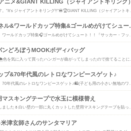
ニメ&GIANT KILLING（ジャイアントキリング
弱者の戦略が強者を倒す。“It's ジャイアントキリング!
バンダイチャンネル&ワールドカッ
バンダイチャンネルで、ワールドカップ特集🎧ゴールめがけてシュート！！『
パンどろぼうMOOKボディバッグ
今日も断捨離しました🌨️色を気に入って買ったハンガーが曲がってしまっ
ップ&70年代風のレトロなワンピースゲット♪
リサイクルショップで、70年代風のレトロなワンピースゲット♪🛍️(子ども用の小さい無地のワンピー
用マスキングテープで水玉に模様替え
子ども部屋の模様替えしました🌷白い壁の一部に丸くカットした壁用マ
♪米津玄師さんのサンタマリア