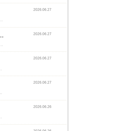
2026.06.27
erにありました🎉それいけ！アンパンマン#TVerhttps://tver.jp/episodes/ep3mvm0bgj↓劇場版それいけ！アンパンマン
2026.06.27
湾ドラマぴー夏がいっぱい&ホンマでっかTV 酷暑から命を守る方法
ニーニョに今年も暑いそうです💦11月ぐらいまでずっと暑いですからね😿今年の夏はどう過ごそうかな☕月曜日は、フィリピンドラマ(フィリピンドラマ、ネットフリックスでも人気みたいですね)木曜日は、台湾ドラマぴー夏がいっぱい見ようかな🌊↓広告
2026.06.27
ちのボーダーの服も可愛かったけど、くたびれてきたの捨てることにしました🥲広告 水玉のスカート↓
2026.06.27
、小松菜とわかめのお味噌汁塩サバ、大根の煮もの昨日の夜、作った大根味しみててよかった😺↓視聴できます
2026.06.26
！キャンペーン🌞商品券が当たるの嬉しい😆当選人数も多い🎊↓広告