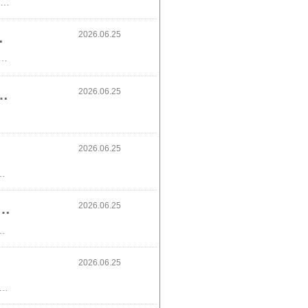
今日の朝の音楽♪米津玄師さんのサンタマリア今日の朝食はチョコクロワッサン🍞野菜サラダ🥗サラダチキン🫒飲み物は牛乳🥛↓美味しそう😆
2026.06.25
ンペーン&懸賞応募
ペーン🌞パッケージにキャンペーン情報載ってたので買いました😺久しぶりに懸賞応募できて嬉しい🌿B賞のQUOカードに応募しようと思います🍜↓今回買ったラーメンは防災バッグに入れました🍵
2026.06.25
品&楽天マラソン&LINEお友だち1000円クーポン
2026.06.25
ことにインテリア用のレコードケース好みが変わったので捨てることに😿広告
2026.06.25
応募しました♪リラックマのキッチングッズが可愛い
が分かるタイプでした。。。ハズレ。。。😥すぐ結果が分かるのってショックが大きい😿↓お中元がカルピスだと嬉しい🪄
2026.06.25
りました🩰長かったけど、終わちゃった🎡(きらりちゃんに元気もらえるので、また観ようと思います😆)次は、よしもと新喜劇アニメはパリピ孔明とヒロインたるもの!見る予定です🎤🎧↓カムバック、きらりちゃん