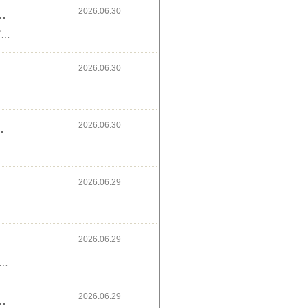
2026.06.30
ルボ ポケットパック、カルピスウォーター
今日からファミマプライチ第2弾🎉最近、毎日ファミマに行ってる🧋また、行かないと🌿カルピスウォーター、欲しいな🌟★ギフトコード 6a86iy10e4of3xji2お友達紹介キャンペーン実施中！ ファミリーマートでご利用いただける【お友だち紹介特典！】ファミマポイント100円相当がもらえるギフトコード 【キャンペーン期間】 2026年06月01日～2026年08月31日 【特典の獲得方法】 ①ファミマのアプリをダウンロードして、アプリ画面右下「サービス」内の「ギフトを受け取る」から、下記のギフトコードを入力して、特典を受け取る。 ※キャンペーン期間中にアプリをダウンロードし、会員登録をする必要がございます。 ※特典は会員登録をしてから6日以内に受け取る必要がございます。 ②特典を受け取り後、10日以内にファミリーマートでアプリを提示してお買い物をする。 ※10日間を超過した場合、紹介者は特典を受け取ることが出来ません。 ・ギフトコード 6a86iy10e4of3xji2
2026.06.30
2026.06.30
ー&Milkの番組は録画
ダの缶コーヒー🍒今日は、火曜日なので、マツコの知らない世界とコンビニ兄弟、見る予定🪄うたコンはお休みっぽい🎤#バズ英語とサンド屋台にMilkが出るみたいなので録画します😆✨↓広告
2026.06.29
、紹介されてメルカリに登録で500ポイントもらえます。1ポイント＝1円として使えます🌿紹介コードはこちら↓QUMXHV↓ほっぺたが可愛い💕
2026.06.29
ど、ファミマでギルティ炭酸1本もらえました😆★ギフトコード 6a86iy10e4of3xji2お友達紹介キャンペーン実施中！ ファミリーマートでご利用いただける【お友だち紹介特典！】ファミマポイント100円相当がもらえるギフトコード 【キャンペーン期間】 2026年06月01日～2026年08月31日 【特典の獲得方法】 ①ファミマのアプリをダウンロードして、アプリ画面右下「サービス」内の「ギフトを受け取る」から、下記のギフトコードを入力して、特典を受け取る。 ※キャンペーン期間中にアプリをダウンロードし、会員登録をする必要がございます。 ※特典は会員登録をしてから6日以内に受け取る必要がございます。 ②特典を受け取り後、10日以内にファミリーマートでアプリを提示してお買い物をする。 ※10日間を超過した場合、紹介者は特典を受け取ることが出来ません。 ・ギフトコード 6a86iy10e4of3xji2↓ギルティ炭酸、おいしいです
2026.06.29
復旧するかな。。。&6月も終わりです