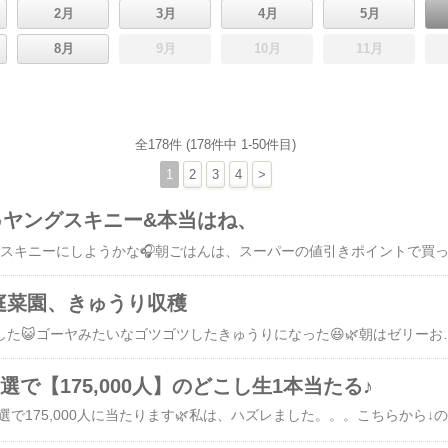
2月
3月
4月
5月
8月
9月
10月
11月
全178件 (178件中 1-50件目)
1
2
3
4
>
♪ヤングスキニー&本当はね、
庭菜園、きゅうり収穫
畑できゅうり収穫しました😺ゴーヤみたいなゴツゴ
選で【175,000人】のどこし生1本当たる♪