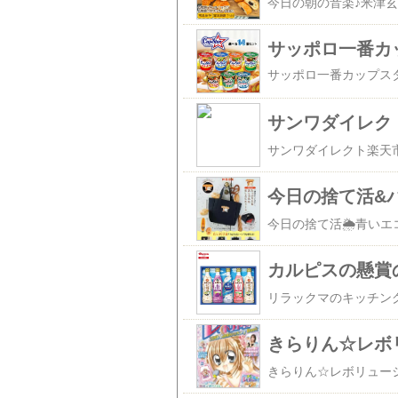
サンワダイレクト楽天市
今日の捨て活&
きらりん☆レボ