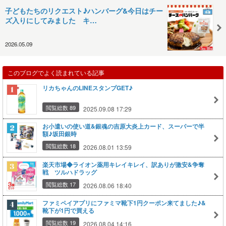
子どもたちのリクエスト♪ハンバーグ&今日はチー
ズ入りにしてみました キ…
2026.05.09
このブログでよく読まれている記事
リカちゃんのLINEスタンプGET♪
閲覧総数 89
2025.09.08 17:29
お小遣いの使い道&銀魂の吉原大炎上カード、スーパーで半
額♪坂田銀時
閲覧総数 18
2026.08.01 13:59
楽天市場◆ライオン薬用キレイキレイ、訳ありが激安&争奪
戦 ツルハドラッグ
閲覧総数 17
2026.08.06 18:40
ファミペイアプリにファミマ靴下1円クーポン来てました♪&
靴下が1円で買える
閲覧総数 19
2026.08.04 14:16