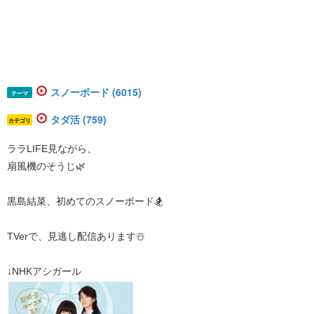
スノーボード (6015)
テーマ
タダ活 (759)
カテゴリ
ララLIFE見ながら、
扇風機のそうじ🌿
黒島結菜、初めてのスノーボード🏂
TVerで、見逃し配信あります☃️
↓NHKアシガール