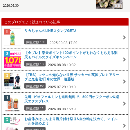
2026.05.30
このブログでよく読まれている記事
リカちゃんのLINEスタンプGET♪
閲覧総数 109
2025.09.08 17:29
【全プレ】楽天ポイント100ポイントがもれなくもらえる楽
天モバイルのクイズキャンペーン
閲覧総数 13
2026.08.08 10:32
【TBS】マツコの知らない世界 サッカーの英国プレミアリー
グと鬼進化!日傘の世界 遠藤航
閲覧総数 22
2025.07.29 10:10
先着!!ビオフェルミンも送料無料で、500円オフクーポン&楽
天エクスプレス
閲覧総数 11
2026.08.08 15:19
お盆休みはこんまり流片付け祭り&自分軸を決めて、マイル
ールを決めよう
閲覧総数 12