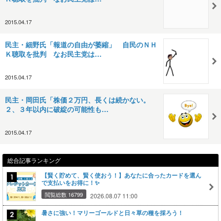
2015.04.17
民主・細野氏「報道の自由が萎縮」 自民のＮＨ
Ｋ聴取を批判 なお民主党は…
2015.04.17
民主・岡田氏「株価２万円、長くは続かない。
２、３年以内に破綻の可能性も…
2015.04.17
総合記事ランキング
【賢く貯めて、賢く使おう！】あなたに合ったカードを選ん
で支払いをお得に！✨
閲覧総数 16799
2026.08.07 11:00
暑さに強い！マリーゴールドと日々草の種を採ろう！