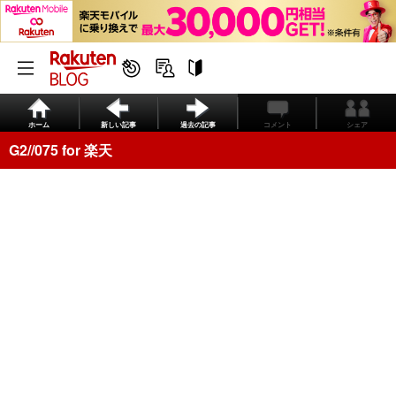
ホーム
新しい記事
過去の記事
コメント
シェア
G2//075 for 楽天