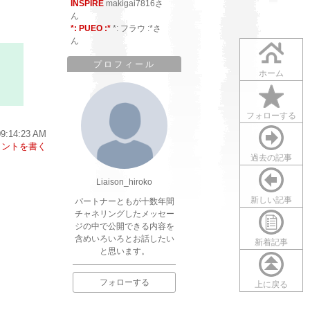
INSPIRE
makigai7816さ
ん
*: PUEO :*
*: フラウ :*さ
ん
プロフィール
ホーム
フォローする
9:14:23 AM
メントを書く
過去の記事
Liaison_hiroko
新しい記事
パートナーともが十数年間
チャネリングしたメッセー
ジの中で公開できる内容を
含めいろいろとお話したい
新着記事
と思います。
フォローする
上に戻る