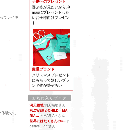
子供へのプレゼント
喜ぶ姿が見たいから♪X
masにプレゼントした
ってレイキ
いお子様向けプレゼン
ト
厳選ブランド
クリスマスプレゼント
にもらって嬉しいブラ
ンド物が勢ぞろい
お気に入りブログ
洞天福地
洞天福地さん
FLOWER☆CHILD MA
い体験でし
RIA…
＊MARIA＊さん
世界にはたくさんの○…
p
ositive_lightさん