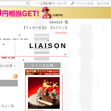
>>
人気記事ランキング
ブログを作成
楽天市場
084029
【フォローする】
【ログイン】
【毎日開催】
15記事にいいね！で1ポイント
10秒滞在
LIAISON
いいね!
--
/
--
サイド自由欄
去の記事 >
ときよく昔