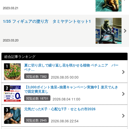
2023.03.21
1/35 フィギュアの塗り方 タミヤテントセット1
2023.03.20
総合記事ランキング
夏に切り戻しで繰り返し花を咲かせる植物 ペチュニア バー
ベナ…
閲覧総数 7382
2026.08.05 00:00
【3,000ポイント進呈×抽選キャンペーン実施中】楽天でんき
で固定費見直し
閲覧総数 18701
2026.08.04 11:00
元気だったK子・心配なT子・せともの市2026
閲覧総数 2945
2026.08.06 22:54