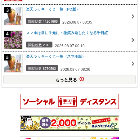
楽天ラッキーくじ一覧（PC版）
閲覧総数 11201665
2026.08.07 08:35
スマホは常に手元に・微笑み返したくなる千日紅
閲覧総数 2315
2026.08.07 00:10
楽天ラッキーくじ一覧（スマホ版）
閲覧総数 8780592
2026.08.07 08:36
もっと見る