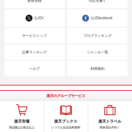
新規登録
日記を書く
公式X
公式facebook
サービストップ
ブログランキング
記事ランキング
ジャンル一覧
ヘルプ
利用規約
楽天のグループサービス
楽天市場
楽天ブックス
楽天トラベル
商品数は1億点以上
いつでも全品送料無料
簡単宿泊予約！